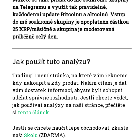
na Telegramu a využít tak pravidelné,
každodenní update Bitcoinu a altcoinů. Vstup
do mé soukromé skupiny je zpoplatněn částkou
25 XRP/měsíčně a skupina je moderovaná
průběžně celý den.
Jak použít tuto analýzu?
Trading11 není stránka, na které vám řekneme
kdy nakoupit a kdy prodat. Naším cílem je dát
vám dostatek informací, abyste byli schopni
udělat správné rozhodnutí. Jestli chcete vědět,
jak používat analýzy na naší stránce, přečtěte
si
tento článek
.
Jestli se chcete naučit lépe obchodovat, zkuste
naši
Školu
(ZDARMA).