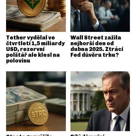
Tether vydělal ve
Wall Street zažila
čtvrtletí 1,5 miliardy
nejhorší den od
USD, rezervní
dubna 2025. Ztrácí
polštář ale klesl na
Fed důvěru trhu?
polovinu