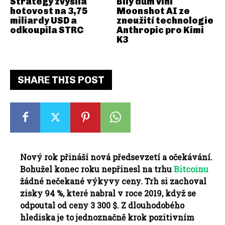
Strategy zvýšila
Bílý dům viní
hotovost na 3,75
Moonshot AI ze
miliardy USD a
zneužití technologie
odkoupila STRC
Anthropic pro Kimi
K3
SHARE THIS POST
Nový rok přináší nová předsevzetí a očekávání.
Bohužel konec roku nepřinesl na trhu
Bitcoinu
žádné nečekané výkyvy ceny. Trh si zachoval
zisky 94 %, které nabral v roce 2019, když se
odpoutal od ceny 3 300 $. Z dlouhodobého
hlediska je to jednoznačně krok pozitivním