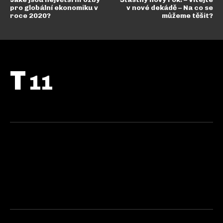
pro globální ekonomiku v
v nové dekádě – Na co se
roce 2020?
můžeme těšit?
T
11