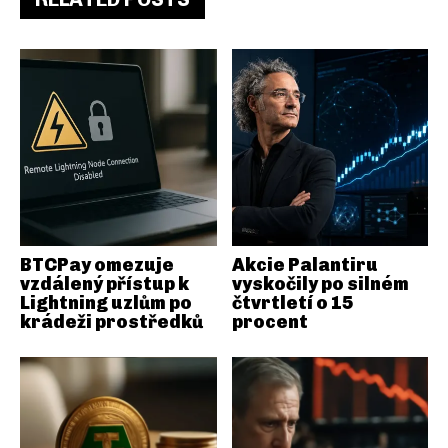
BTCPay omezuje
Akcie Palantiru
vzdálený přístup k
vyskočily po silném
Lightning uzlům po
čtvrtletí o 15
krádeži prostředků
procent