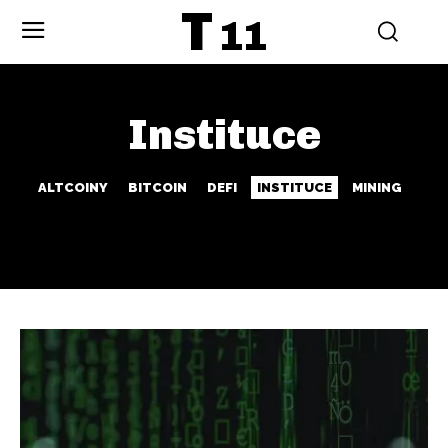
T
11
Instituce
ALTCOINY
BITCOIN
DEFI
INSTITUCE
MINING