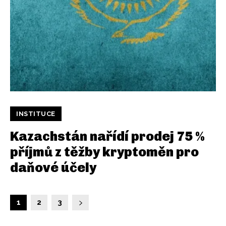
INSTITUCE
Kazachstán nařídí prodej 75 %
příjmů z těžby kryptoměn pro
daňové účely
1
2
3