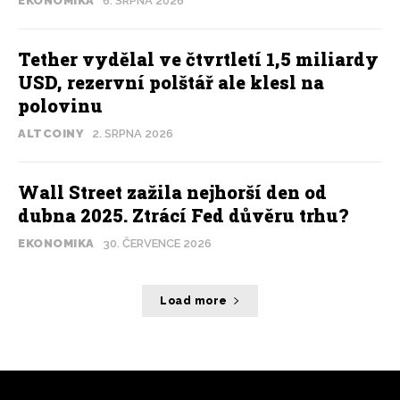
EKONOMIKA
6. SRPNA 2026
Tether vydělal ve čtvrtletí 1,5 miliardy
USD, rezervní polštář ale klesl na
polovinu
ALTCOINY
2. SRPNA 2026
Wall Street zažila nejhorší den od
dubna 2025. Ztrácí Fed důvěru trhu?
EKONOMIKA
30. ČERVENCE 2026
Load more