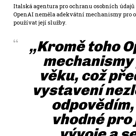
Italská agentura pro ochranu osobních údajů (
OpenAI neměla adekvátní mechanismy pro ov
používat její služby.
„Kromě toho O
mechanismy 
věku, což pře
vystavení nezle
odpovědím, 
vhodné pro 
vývoje a s