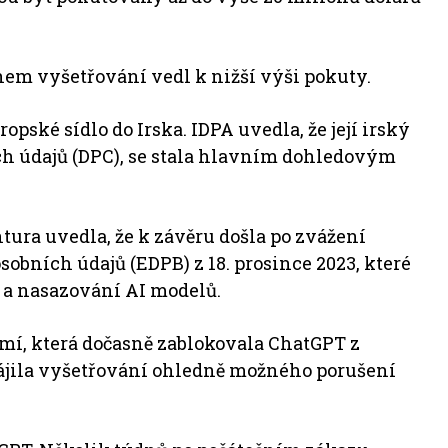
em vyšetřování vedl k nižší výši pokuty.
ské sídlo do Irska. IDPA uvedla, že její irský
ích údajů (DPC), se stala hlavním dohledovým
tura uvedla, že k závěru došla po zvážení
bních údajů (EDPB) z 18. prosince 2023, které
j a nasazování AI modelů.
zemí, která dočasně zablokovala ChatGPT z
ájila vyšetřování ohledně možného porušení