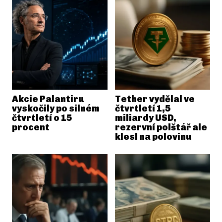
Akcie Palantiru
Tether vydělal ve
vyskočily po silném
čtvrtletí 1,5
čtvrtletí o 15
miliardy USD,
procent
rezervní polštář ale
klesl na polovinu