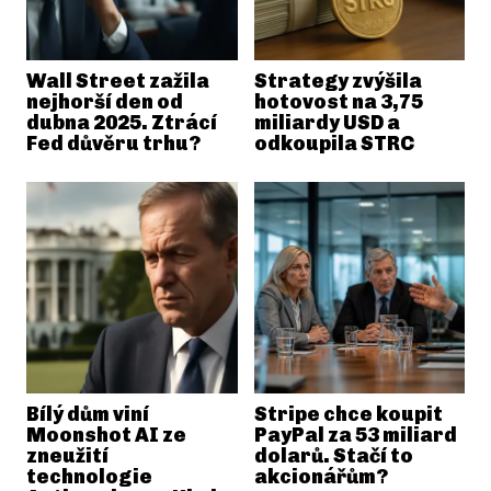
Wall Street zažila
Strategy zvýšila
nejhorší den od
hotovost na 3,75
dubna 2025. Ztrácí
miliardy USD a
Fed důvěru trhu?
odkoupila STRC
Bílý dům viní
Stripe chce koupit
Moonshot AI ze
PayPal za 53 miliard
zneužití
dolarů. Stačí to
technologie
akcionářům?