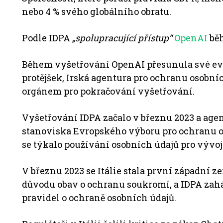
nebo 4 % svého globálního obratu.
Podle IDPA
„spolupracující přístup“
OpenAI
běh
Během vyšetřování OpenAI přesunula své evrop
protějšek, Irská agentura pro ochranu osobn
orgánem pro pokračování vyšetřování.
Vyšetřování IDPA začalo v březnu 2023 a agen
stanoviska Evropského výboru pro ochranu oso
se týkalo používání osobních údajů pro vývo
V březnu 2023 se Itálie stala první západní 
důvodu obav o ochranu soukromí, a IDPA zah
pravidel o ochraně osobních údajů.