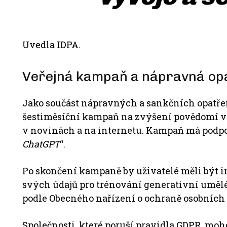
Uvedla IDPA.
Veřejná kampaň a nápravná op
Jako součást nápravných a sankčních opatřen
šestiměsíční kampaň na zvýšení povědomí veře
v novinách a na internetu. Kampaň má podpoř
ChatGPT
“.
Po skončení kampaně by uživatelé měli být i
svých údajů pro trénování generativní umělé
podle Obecného nařízení o ochraně osobních 
Společnosti, které poruší pravidla GDPR, moh