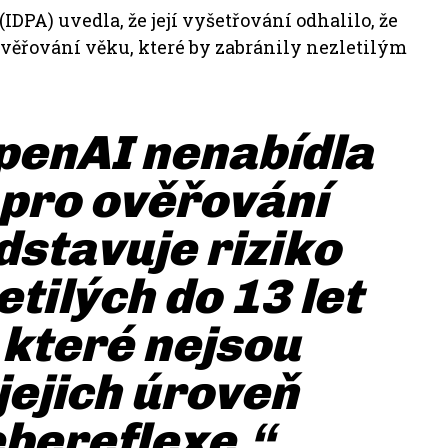
IDPA) uvedla, že její vyšetřování odhalilo, že
ěřování věku, které by zabránily nezletilým
penAI nenabídla
pro ověřování
dstavuje riziko
tilých do 13 let
které nejsou
jejich úroveň
ebereflexe.“