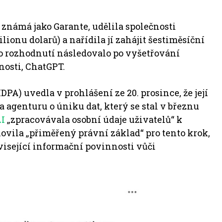
 známá jako Garante, udělila společnosti
lionu dolarů) a nařídila jí zahájit šestiměsíční
o rozhodnutí následovalo po vyšetřování
osti, ChatGPT.
DPA) uvedla v prohlášení ze 20. prosince, že její
 agenturu o úniku dat, který se stal v březnu
I
„zpracovávala osobní údaje uživatelů“ k
ovila „přiměřený právní základ“ pro tento krok,
visející informační povinnosti vůči