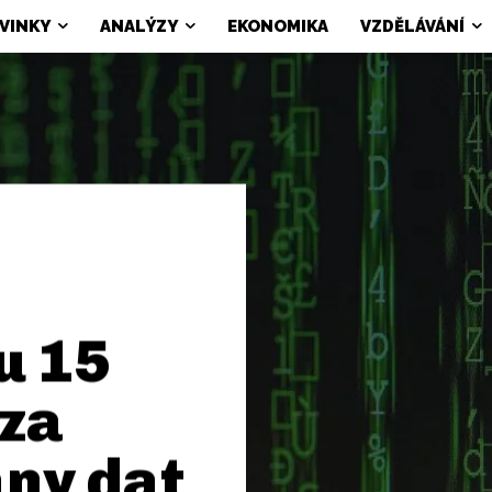
VINKY
ANALÝZY
EKONOMIKA
VZDĚLÁVÁNÍ
u 15
 za
ny dat