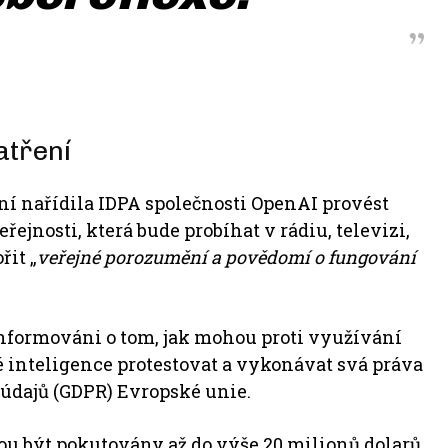
atření
í nařídila IDPA společnosti OpenAI provést
jnosti, která bude probíhat v rádiu, televizi,
it „
veřejné porozumění a povědomí o fungování
nformováni o tom, jak mohou proti využívání
 inteligence protestovat a vykonávat svá práva
údajů (GDPR) Evropské unie.
ou být pokutovány až do výše 20 milionů dolarů