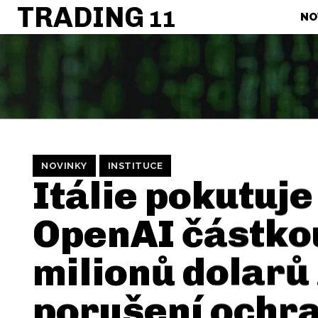
TRADING
11
NO
NOVINKY
INSTITUCE
Itálie pokutuje
OpenAI částko
milionů dolarů
porušení ochra