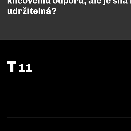
klíčovému odporu, ale je síla
udržitelná?
T
11