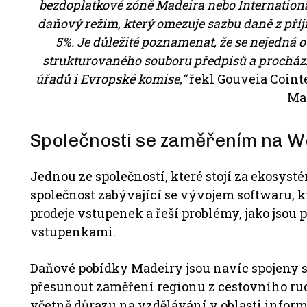
bezdoplatkové zóně Madeira nebo International
daňový režim, který omezuje sazbu daně z p
5%. Je důležité poznamenat, že se nejedná o
strukturovaného souboru předpisů a procház
úřadů i Evropské komise,“
řekl Gouveia Coint
Ma
Společnosti se zaměřením na 
Jednou ze společností, které stojí za ekosys
společnost zabývající se vývojem softwaru, k
prodeje vstupenek a řeší problémy, jako jsou
vstupenkami.
Daňové pobídky Madeiry jsou navíc spojeny s 
přesunout zaměření regionu z cestovního ru
včetně důrazu na vzdělávání v oblasti inform