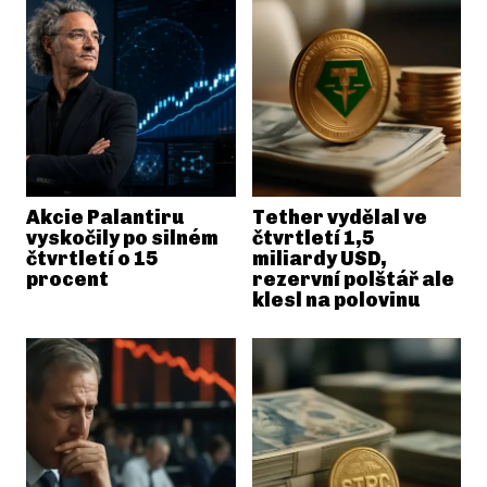
Akcie Palantiru
Tether vydělal ve
vyskočily po silném
čtvrtletí 1,5
čtvrtletí o 15
miliardy USD,
procent
rezervní polštář ale
klesl na polovinu