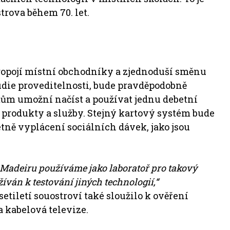
trova během 70. let.
 propojí místní obchodníky a zjednoduší směnu
studie proveditelnosti, bude pravděpodobně
tům umožní načíst a používat jednu debetní
produkty a služby. Stejný kartový systém bude
etně vyplácení sociálních dávek, jako jsou
ý. Madeiru používáme jako laboratoř pro takový
íván k testování jiných technologií,“
tiletí souostroví také sloužilo k ověření
a kabelová televize.