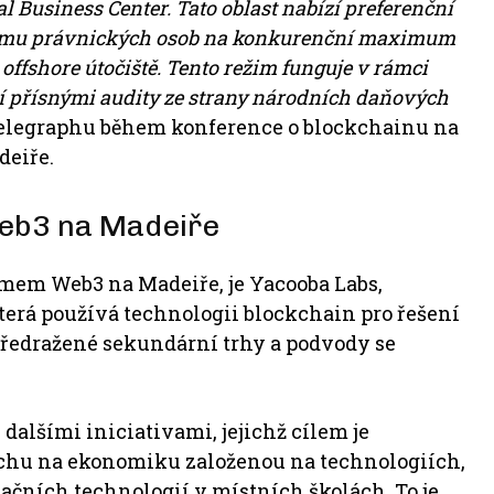
 Business Center. Tato oblast nabízí preferenční
říjmu právnických osob na konkurenční maximum
 offshore útočiště. Tento režim funguje v rámci
í přísnými audity ze strany národních daňových
elegraphu během konference o blockchainu na
deiře.
Web3 na Madeiře
témem Web3 na Madeiře, je Yacooba Labs,
terá používá technologii blockchain pro řešení
 předražené sekundární trhy a podvody se
dalšími iniciativami, jejichž cílem je
chu na ekonomiku založenou na technologiích,
ačních technologií v místních školách. To je