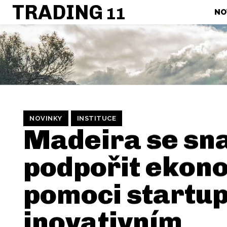
TRADING
11
NO
NOVINKY
INSTITUCE
Madeira se sna
podpořit ekon
pomoci startup
inovativním