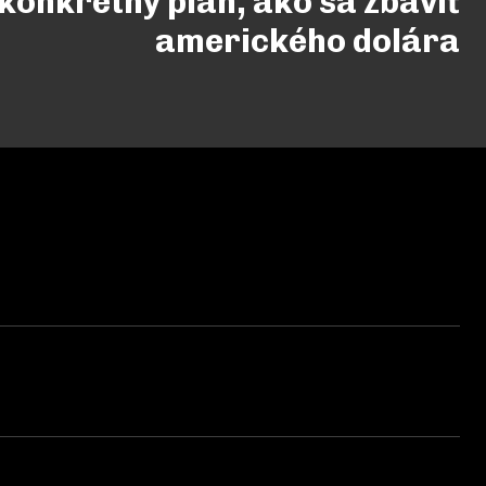
konkrétny plán, ako sa zbaviť
amerického dolára