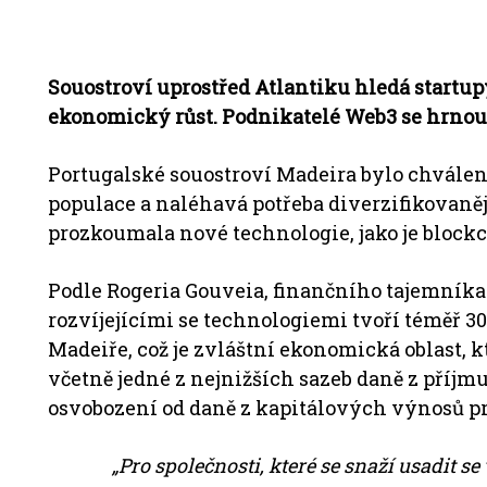
Souostroví uprostřed Atlantiku hledá startup
ekonomický růst. Podnikatelé Web3 se hrnou 
Portugalské souostroví Madeira bylo chváleno
populace a naléhavá potřeba diverzifikovaně
prozkoumala nové technologie, jako je block
Podle Rogeria Gouveia, finančního tajemníka 
rozvíjejícími se technologiemi tvoří téměř 
Madeiře, což je zvláštní ekonomická oblast, 
včetně jedné z nejnižších sazeb daně z příj
osvobození od daně z kapitálových výnosů pr
„Pro společnosti, které se snaží usadit s