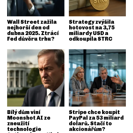
Wall Street zažila
Strategy zvýšila
nejhorší den od
hotovost na 3,75
dubna 2025. Ztrácí
miliardy USD a
Fed důvěru trhu?
odkoupila STRC
Bílý dům viní
Stripe chce koupit
Moonshot AI ze
PayPal za 53 miliard
zneužití
dolarů. Stačí to
technologie
akcionářům?