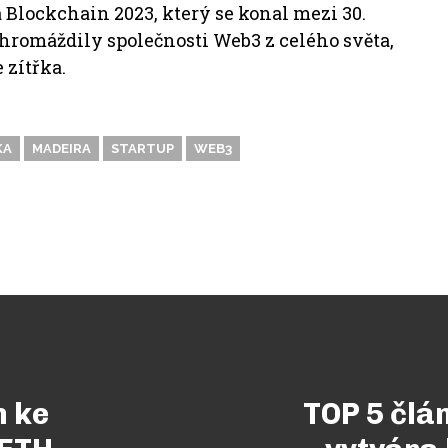
Blockchain 2023, který se konal mezi 30.
shromáždily společnosti Web3 z celého světa,
 zítřka.
KA
MADEIRA
STARTUP
WEB3
m ke
TOP 5 člá