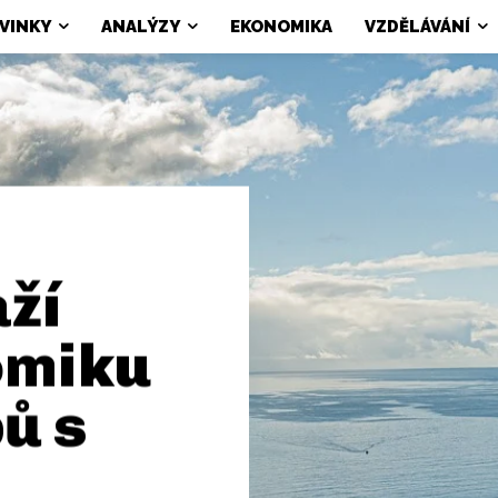
VINKY
ANALÝZY
EKONOMIKA
VZDĚLÁVÁNÍ
ží
omiku
ů s