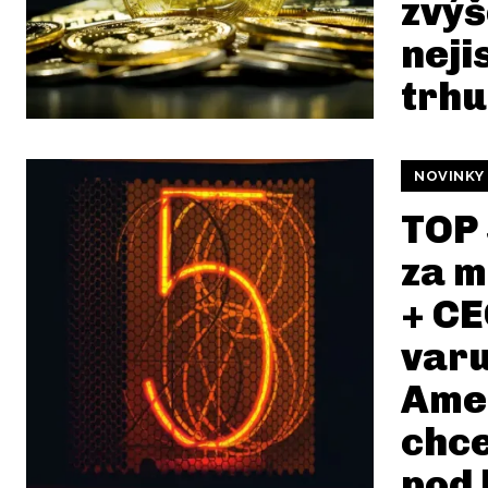
zvý
neji
trhu
NOVINKY
TOP 
za m
+ C
varu
Ame
chce
pod 