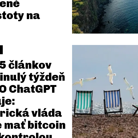
šené
stoty na
5 článkov
inulý týždeň
EO ChatGPT
je:
rická vláda
 mať bitcoin
kontrolou