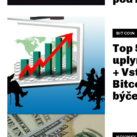
BITCOIN
Top 
uply
+ Vs
Bitc
býče
NOVINKY