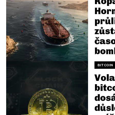
Ropa
Hor
průl
zůs
čas
bom
BITCOIN
Vola
bitc
dosá
důs