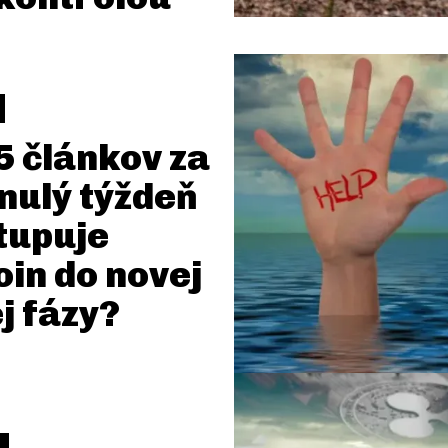
5 článkov za
nulý týždeň
tupuje
oin do novej
j fázy?