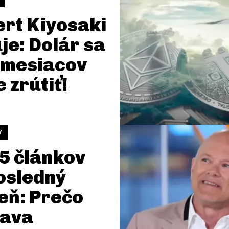
rt Kiyosaki
je: Dolár sa
 mesiacov
 zrútiť!
Y
5 článkov
osledný
eň: Prečo
tava