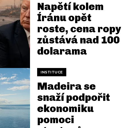
Napětí kolem
Íránu opět
roste, cena ropy
zůstává nad 100
dolarama
INSTITUCE
Madeira se
snaží podpořit
ekonomiku
pomoci