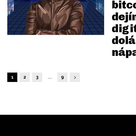
bitc
dejín
digi
dolá
náp
1
2
3
...
9