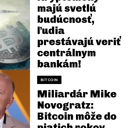
majú svetlú
budúcnosť,
ľudia
prestávajú veriť
centrálnym
bankám!
BITCOIN
Miliardár Mike
Novogratz:
Bitcoin môže do
piatich rokov