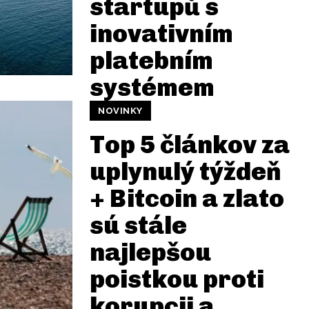
startupů s
inovativním
platebním
systémem
NOVINKY
Top 5 článkov za
uplynulý týždeň
+ Bitcoin a zlato
sú stále
najlepšou
poistkou proti
korupcii a