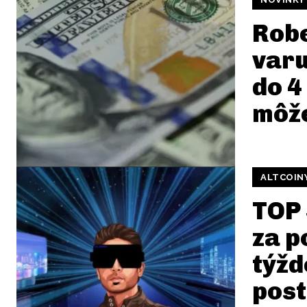
Robe
varu
do 4
môže
ALTCOIN
TOP 
za p
týžd
pos