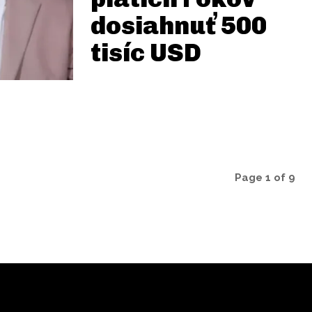
dosiahnuť 500
tisíc USD
Page 1 of 9