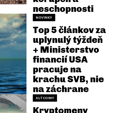
neschopnosti
NOVINKY
Top 5 článkov za
uplynulý týždeň
+ Ministerstvo
financií USA
pracuje na
krachu SVB, nie
na záchrane
ALTCOINY
Kryptomeny