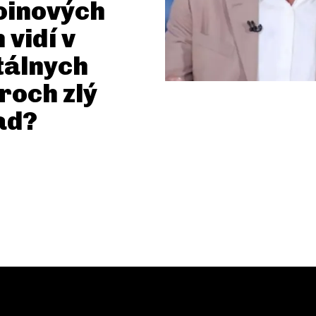
oinových
 vidí v
tálnych
roch zlý
ad?