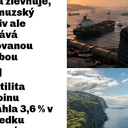
 zlevňuje,
muzský
iv ale
tává
ovanou
bou
tilita
oinu
hla 3,6 % v
ledku