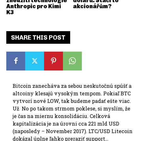
zneužití technologie
dolarů. Stačí to
Anthropic pro Kimi
akcionářům?
K3
SHARE THIS POST
Bitcoin zanecháva za sebou neskutočnú spúšť a
altcoiny klesajú vysokým tempom. Pokiaľ BTC
vytvorí nové LOW, tak budeme padať ešte viac.
Už No po takom strmom poklese, si myslím, že
je čas na miernu konsolidáciu. Celková
kapitalizácia je na úrovni cca 221 mld USD
(naposledy – November 2017). LTC/USD Litecoin
dokázal úplne ľahko preraziť support…