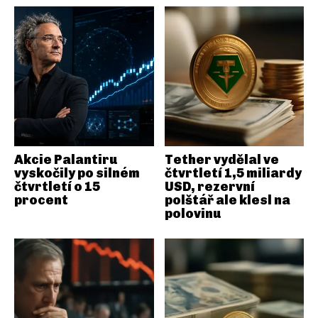
Akcie Palantiru
Tether vydělal ve
vyskočily po silném
čtvrtletí 1,5 miliardy
čtvrtletí o 15
USD, rezervní
procent
polštář ale klesl na
polovinu