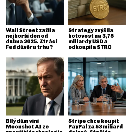
Wall Street zažila
Strategy zvýšila
nejhorší den od
hotovost na 3,75
dubna 2025. Ztrácí
miliardy USD a
Fed důvěru trhu?
odkoupila STRC
Bílý dům viní
Stripe chce koupit
Moonshot AI ze
PayPal za 53 miliard