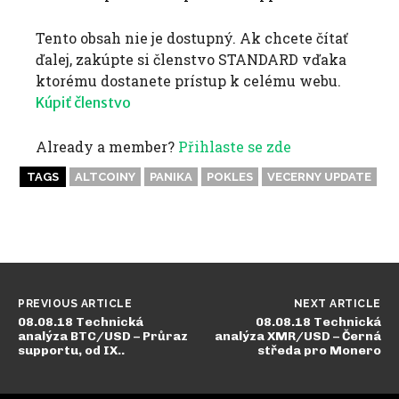
Tento obsah nie je dostupný. Ak chcete čítať
ďalej, zakúpte si členstvo STANDARD vďaka
ktorému dostanete prístup k celému webu.
Kúpiť členstvo
Already a member?
Přihlaste se zde
TAGS
ALTCOINY
PANIKA
POKLES
VECERNY UPDATE
PREVIOUS ARTICLE
NEXT ARTICLE
08.08.18 Technická
08.08.18 Technická
analýza BTC/USD – Průraz
analýza XMR/USD – Černá
supportu, od IX..
středa pro Monero