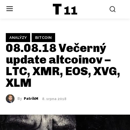
T
11
ANALÝZY
BITCOIN
08.08.18 Večerný
update altcoinov –
LTC, XMR, EOS, XVG,
XLM
By
PatrikM
8. srpna 2018