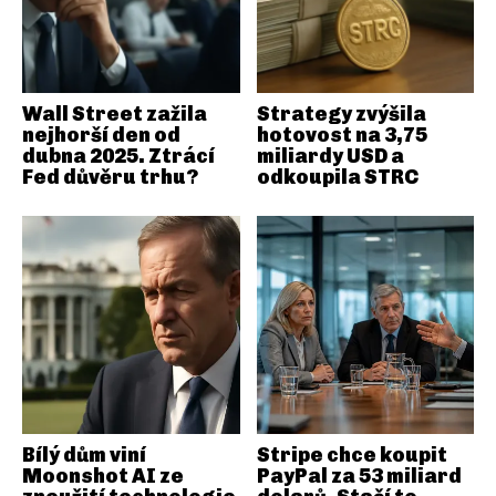
Wall Street zažila
Strategy zvýšila
nejhorší den od
hotovost na 3,75
dubna 2025. Ztrácí
miliardy USD a
Fed důvěru trhu?
odkoupila STRC
Bílý dům viní
Stripe chce koupit
Moonshot AI ze
PayPal za 53 miliard