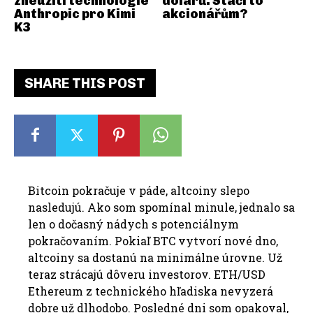
zneužití technologie
dolarů. Stačí to
Anthropic pro Kimi
akcionářům?
K3
SHARE THIS POST
Bitcoin pokračuje v páde, altcoiny slepo
nasledujú. Ako som spomínal minule, jednalo sa
len o dočasný nádych s potenciálnym
pokračovaním. Pokiaľ BTC vytvorí nové dno,
altcoiny sa dostanú na minimálne úrovne. Už
teraz strácajú dôveru investorov. ETH/USD
Ethereum z technického hľadiska nevyzerá
dobre už dlhodobo. Posledné dni som opakoval,