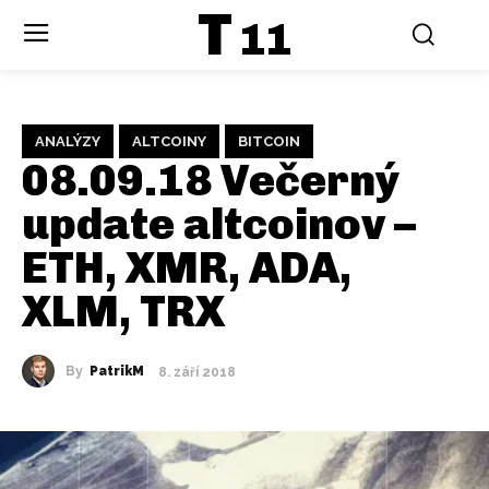
T
11
ANALÝZY
ALTCOINY
BITCOIN
08.09.18 Večerný
update altcoinov –
ETH, XMR, ADA,
XLM, TRX
By
PatrikM
8. září 2018