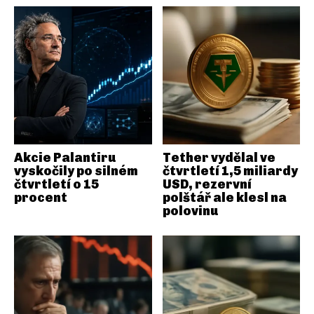
Akcie Palantiru
Tether vydělal ve
vyskočily po silném
čtvrtletí 1,5 miliardy
čtvrtletí o 15
USD, rezervní
procent
polštář ale klesl na
polovinu