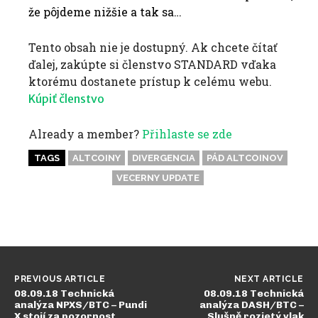
že pôjdeme nižšie a tak sa…
Tento obsah nie je dostupný. Ak chcete čítať
ďalej, zakúpte si členstvo STANDARD vďaka
ktorému dostanete prístup k celému webu.
Kúpiť členstvo
Already a member?
Přihlaste se zde
TAGS
ALTCOINY
DIVERGENCIA
PÁD ALTCOINOV
VECERNY UPDATE
PREVIOUS ARTICLE
NEXT ARTICLE
08.09.18 Technická
08.09.18 Technická
analýza NPXS/BTC – Pundi
analýza DASH/BTC –
X stojí za pozornost
Slušně rozjetý vlak