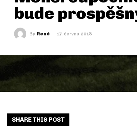
bude prospěšn
By
René
17. června 2018
SHARE THIS POST