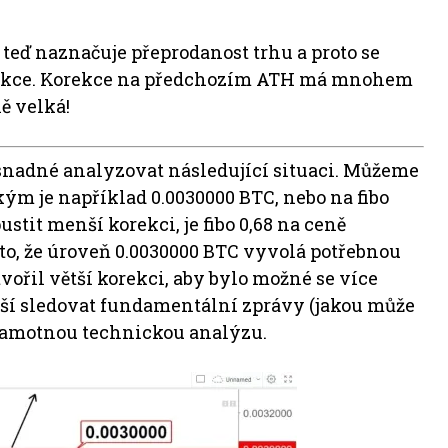
iž teď naznačuje přeprodanost trhu a proto se
orekce. Korekce na předchozím ATH má mnohem
ě velká!
 snadné analyzovat následující situaci. Můžeme
kým je například 0.0030000 BTC, nebo na fibo
ustit menší korekci, je fibo 0,68 na ceně
to, že úroveň 0.0030000 BTC vyvolá potřebnou
tvořil větší korekci, aby bylo možné se více
ější sledovat fundamentální zprávy (jakou může
 samotnou technickou analýzu.