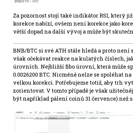
BNB/ETH – H12
Za pozornost stojí také indikátor RSI, který j
korekce nabízí, ovšem není korekce jako k
větší dopad na další vývoj a může být skutečn
BNB/BTC si své ATH stále hledá a proto není
však očekávat reakce na kulatých číslech, ja
úrovních. Nejbližší fibo úrovní, která může sp
0.0026200 BTC. Nicméně nelze se spoléhat na 
velkou korekci. Potřebujeme totiž, aby trh vy
zorientovat. V tomto případě je však užitečn
být například pálení coinů 31 července) než