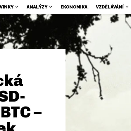
VINKY
ANALÝZY
EKONOMIKA
VZDĚLÁVÁNÍ
cká
SD-
BTC –
ek