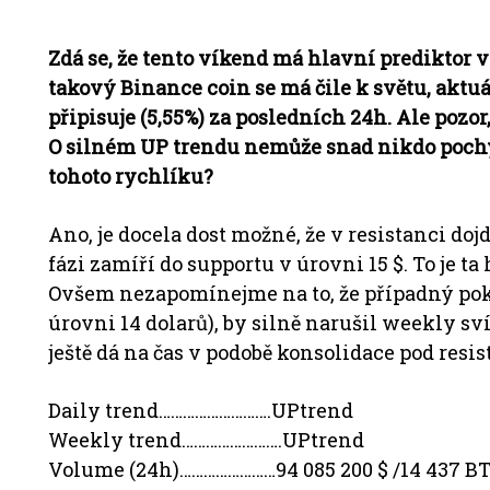
Zdá se, že tento víkend má hlavní prediktor v
takový Binance coin se má čile k světu, aktuá
připisuje (5,55%) za posledních 24h. Ale pozo
O silném UP trendu nemůže snad nikdo pochyb
tohoto rychlíku?
Ano, je docela dost možné, že v resistanci do
fázi zamíří do supportu v úrovni 15 $. To je t
Ovšem nezapomínejme na to, že případný pok
úrovni 14 dolarů), by silně narušil weekly sv
ještě dá na čas v podobě konsolidace pod resis
Daily trend……………………….UPtrend
Weekly trend…………………….UPtrend
Volume (24h)……………………94 085 200 $ /14 437 B