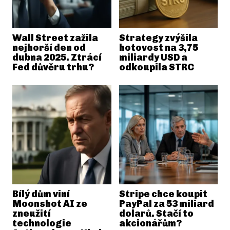
Wall Street zažila
Strategy zvýšila
nejhorší den od
hotovost na 3,75
dubna 2025. Ztrácí
miliardy USD a
Fed důvěru trhu?
odkoupila STRC
Bílý dům viní
Stripe chce koupit
Moonshot AI ze
PayPal za 53 miliard
zneužití
dolarů. Stačí to
technologie
akcionářům?