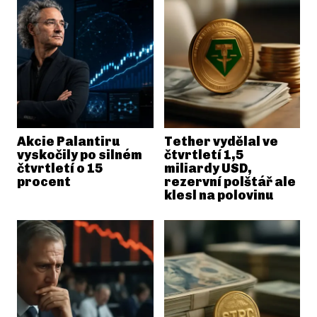
Akcie Palantiru
Tether vydělal ve
vyskočily po silném
čtvrtletí 1,5
čtvrtletí o 15
miliardy USD,
procent
rezervní polštář ale
klesl na polovinu