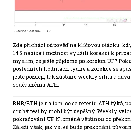
Binance Coin (BNB) – H6
Zde přichází odpověď na klíčovou otázku, kdy
14 $ nabízejí možnost využití korekcí k příp
myslím, že ještě půjdeme po korekci UP? Poku
posledních hodinách týdne a korekce se spust
ještě později, tak zůstane weekly silná a dáv
současnému ATH.
BNB/ETH je na tom, co se retestu ATH týká, po
druhý test by mohl být úspěšný. Weekly svíce 
pokračování UP. Nicméně většinou po překon
Záleží však, jak velké bude překonání původ