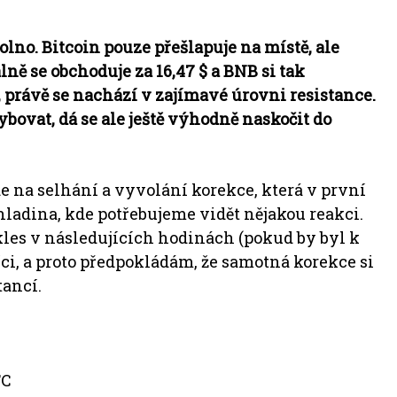
olno. Bitcoin pouze přešlapuje na místě, ale
lně se obchoduje za 16,47 $ a BNB si tak
r, právě se nachází v zajímavé úrovni resistance.
ovat, dá se ale ještě výhodně naskočit do
jde na selhání a vyvolání korekce, která v první
a hladina, kde potřebujeme vidět nějakou reakci.
les v následujících hodinách (pokud by byl k
íci, a proto předpokládám, že samotná korekce si
tancí.
TC