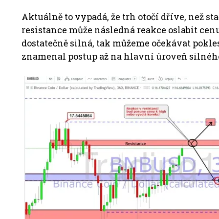
Aktuálně to vypadá, že trh otočí dříve, než st
resistance může následná reakce oslabit cenu
dostatečně silná, tak můžeme očekávat pokles 
znamenal postup až na hlavní úroveň silného