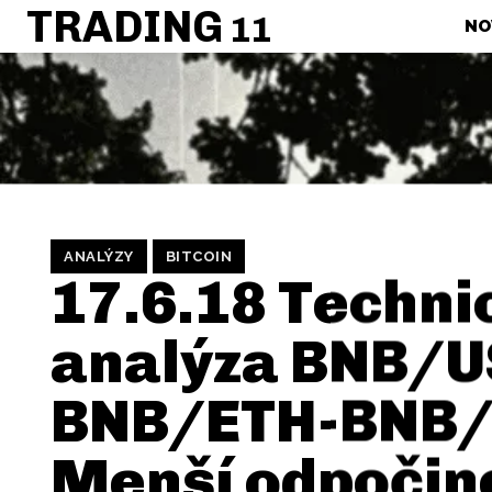
TRADING
11
NO
ANALÝZY
BITCOIN
17.6.18 Techni
analýza BNB/U
BNB/ETH-BNB/
Menší odpočin