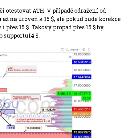
ačí otestovat ATH. V případě odražení od
 až na úroveň k 15 $, ale pokud bude korekce
i přes 15 $. Takový propad přes 15 $ by
 supportu14 $.