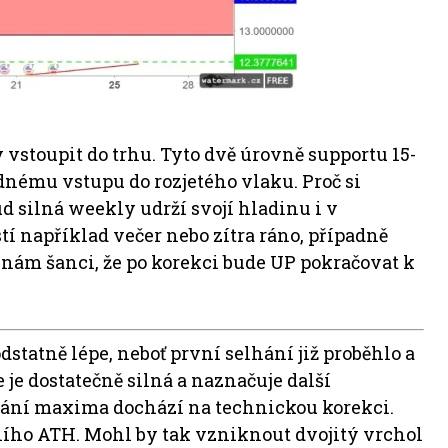
 vstoupit do trhu. Tyto dvě úrovně supportu 15-
adnému vstupu do rozjetého vlaku. Proč si
d silná weekly udrží svojí hladinu i v
í například večer nebo zítra ráno, případně
á nám šanci, že po korekci bude UP pokračovat k
dstatně lépe, neboť první selhání již proběhlo a
je dostatečně silná a naznačuje další
ání maxima dochází na technickou korekci.
ního ATH. Mohl by tak vzniknout dvojitý vrchol