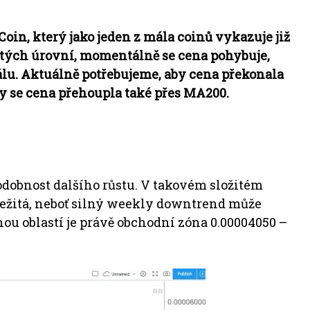
in, který jako jeden z mála coinů vykazuje již
ožitých úrovní, momentálně se cena pohybuje,
lu. Aktuálně potřebujeme, aby cena překonala
by se cena přehoupla také přes MA200.
dobnost dalšího růstu. V takovém složitém
důležitá, neboť silný weekly downtrend může
ou oblastí je právě obchodní zóna 0.00004050 –