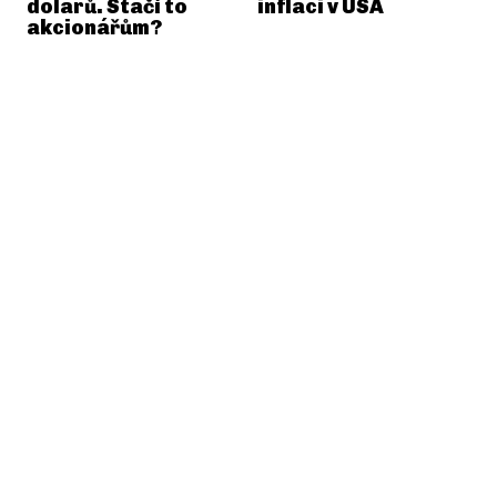
dolarů. Stačí to
inflaci v USA
akcionářům?