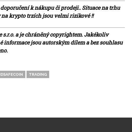
 doporučení k nákupu či prodeji.. Situace na trhu
a krypto trzích jsou velmi rizikové !!
 s.r.o. a je chráněný copyrightem. Jakékoliv
ěné informace jsou autorským dílem a bez souhlasu
eno.
IDSAFECOIN
TRADING