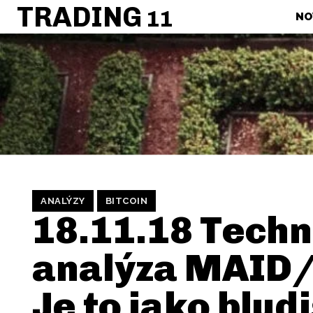
TRADING
11
NO
ANALÝZY
BITCOIN
18.11.18 Techn
analýza MAID/
Je to jako blud