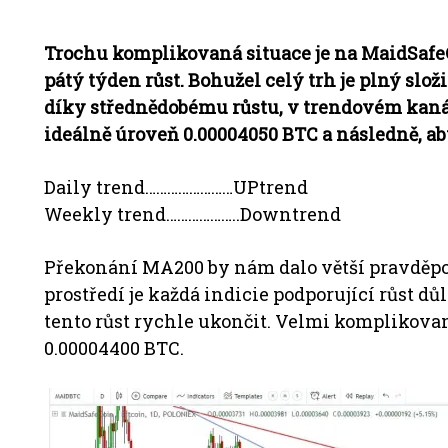
Trochu komplikovaná situace je na MaidSafeCo
pátý týden růst. Bohužel celý trh je plný sl
díky střednědobému růstu, v trendovém kaná
ideálně úroveň 0.00004050 BTC a následně, a
Daily trend……………………UPtrend
Weekly trend………………..Downtrend
Překonání MA200 by nám dalo větší pravděpo
prostředí je každá indicie podporující růst 
tento růst rychle ukončit. Velmi komplikovan
0.00004400 BTC.