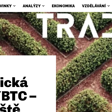
VINKY
ANALÝZY
EKONOMIKA
VZDĚLÁVÁNÍ
ická
BTC –
iště