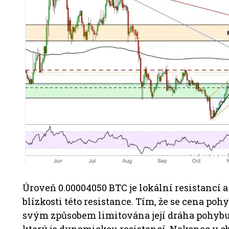
Úroveň 0.00004050 BTC je lokální resistancí a
blízkosti této resistance. Tím, že se cena p
svým způsobem limitována její dráha pohybu