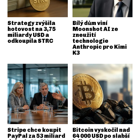
Strategy zvýšila
Bílý dům viní
hotovost na 3,75
Moonshot AI ze
miliardy USD a
zneužití
odkoupila STRC
technologie
Anthropic pro Kimi
K3
Stripe chce koupit
Bitcoin vyskočil nad
PayPal za 53 miliard
64 000 USD po slabší