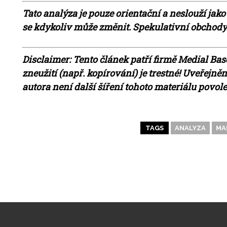
Tato analýza je pouze orientační a neslouží jako
se kdykoliv může změnit. Spekulativní obchody n
Disclaimer: Tento článek patří firmě Medial Base
zneužití (např. kopírování) je trestné! Uveřejn
autora není další šíření tohoto materiálu povol
TAGS
ANALYZA
MA