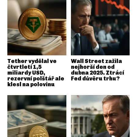
Tether vydělal ve
Wall Street zažila
čtvrtletí 1,5
nejhorší den od
miliardy USD,
dubna 2025. Ztrácí
rezervní polštář ale
Fed důvěru trhu?
klesl na polovinu