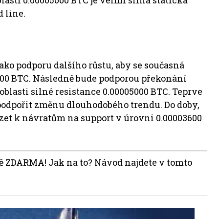
asti 0.00005000 BTC je velmi silná statická
 line.
ako podporu dalšího růstu, aby se současná
000 BTC. Následně bude podporou překonání
oblasti silné resistance 0.00005000 BTC. Teprve
podpořit změnu dlouhodobého trendu. Do doby,
et k návratům na support v úrovni 0.00003600
lně ZDARMA! Jak na to? Návod najdete v tomto