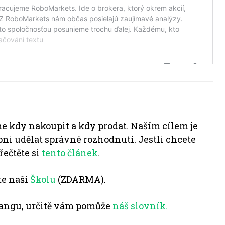
e kdy nakoupit a kdy prodat. Naším cílem je
pni udělat správné rozhodnutí. Jestli chcete
řečtěte si
tento článek
.
te naší
Školu
(ZDARMA).
angu, určitě vám pomůže
náš slovník.