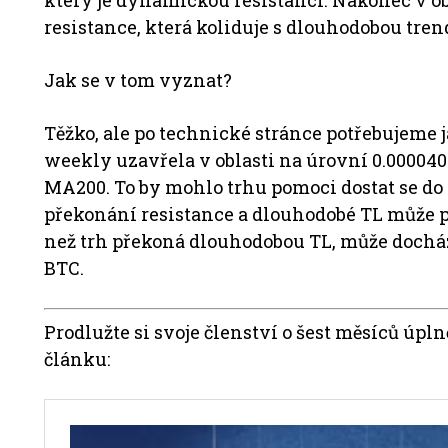
který je dynamickou resistancí. Nakonec v obl
resistance, která koliduje s dlouhodobou trend
Jak se v tom vyznat?
Těžko, ale po technické stránce potřebujeme j
weekly uzavřela v oblasti na úrovní 0.00004
MA200. To by mohlo trhu pomoci dostat se do 
překonání resistance a dlouhodobé TL může 
než trh překoná dlouhodobou TL, může docház
BTC.
Prodlužte si svoje členství o šest měsíců úp
článku: