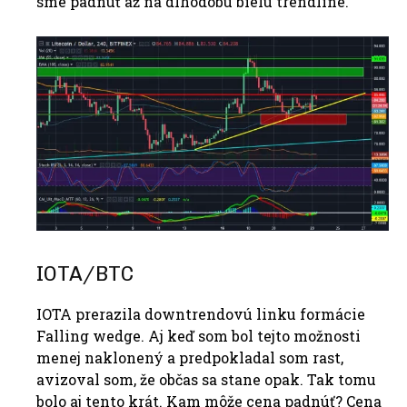
sme padnúť až na dlhodobú bielu trendline.
IOTA/BTC
IOTA prerazila downtrendovú linku formácie
Falling wedge. Aj keď som bol tejto možnosti
menej naklonený a predpokladal som rast,
avizoval som, že občas sa stane opak. Tak tomu
bolo aj tento krát. Kam môže cena padnúť? Cena