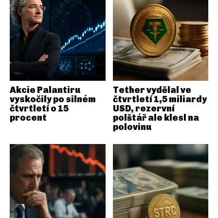
Akcie Palantiru
Tether vydělal ve
vyskočily po silném
čtvrtletí 1,5 miliardy
čtvrtletí o 15
USD, rezervní
procent
polštář ale klesl na
polovinu