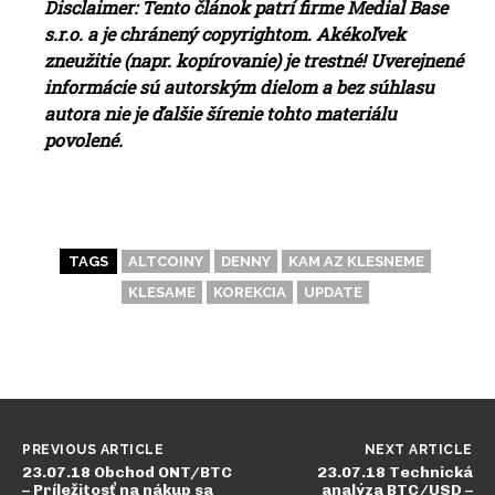
Disclaimer: Tento článok patrí firme Medial Base
s.r.o. a je chránený copyrightom. Akékoľvek
zneužitie (napr. kopírovanie) je trestné! Uverejnené
informácie sú autorským dielom a bez súhlasu
autora nie je ďalšie šírenie tohto materiálu
povolené.
TAGS
ALTCOINY
DENNY
KAM AZ KLESNEME
KLESAME
KOREKCIA
UPDATE
PREVIOUS ARTICLE
NEXT ARTICLE
23.07.18 Obchod ONT/BTC
23.07.18 Technická
– Príležitosť na nákup sa
analýza BTC/USD –