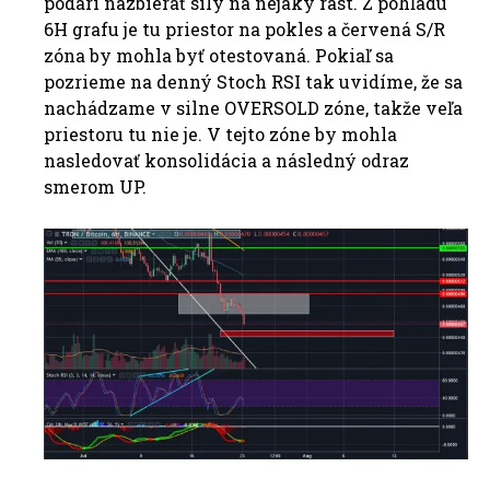
podarí nazbierať sily na nejaký rast. Z pohľadu
6H grafu je tu priestor na pokles a červená S/R
zóna by mohla byť otestovaná. Pokiaľ sa
pozrieme na denný Stoch RSI tak uvidíme, že sa
nachádzame v silne OVERSOLD zóne, takže veľa
priestoru tu nie je. V tejto zóne by mohla
nasledovať konsolidácia a následný odraz
smerom UP.