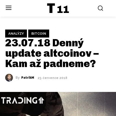
T
11
ANALÝZY
BITCOIN
23.07.18 Denný
update altcoinov –
Kam až padneme?
By
PatrikM
23. července 2018