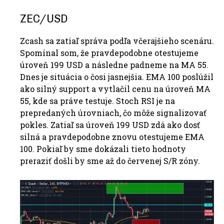
ZEC/USD
Zcash sa zatiaľ správa podľa včerajšieho scenáru.
Spomínal som, že pravdepodobne otestujeme
úroveň 199 USD a následne padneme na MA 55.
Dnes je situácia o čosi jasnejšia. EMA 100 poslúžil
ako silný support a vytlačil cenu na úroveň MA
55, kde sa práve testuje. Stoch RSI je na
prepredaných úrovniach, čo môže signalizovať
pokles. Zatiaľ sa úroveň 199 USD zdá ako dosť
silná a pravdepodobne znovu otestujeme EMA
100. Pokiaľ by sme dokázali tieto hodnoty
preraziť došli by sme až do červenej S/R zóny.