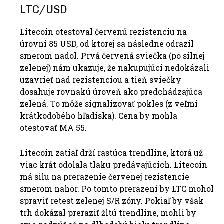
LTC/USD
Litecoin otestoval červenú rezistenciu na
úrovni 85 USD, od ktorej sa následne odrazil
smerom nadol. Prvá červená sviečka (po silnej
zelenej) nám ukazuje, že nakupujúci nedokázali
uzavrieť nad rezistenciou a tieň sviečky
dosahuje rovnakú úroveň ako predchádzajúca
zelená. To môže signalizovať pokles (z veľmi
krátkodobého hľadiska). Cena by mohla
otestovať MA 55.
Litecoin zatiaľ drží rastúca trendline, ktorá už
viac krát odolala tlaku predávajúcich. Litecoin
má silu na prerazenie červenej rezistencie
smerom nahor. Po tomto prerazení by LTC mohol
spraviť retest zelenej S/R zóny. Pokiaľ by však
trh dokázal preraziť žltú trendline, mohli by