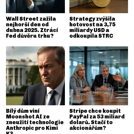
Wall Street zažila
Strategy zvýšila
nejhorší den od
hotovost na 3,75
dubna 2025. Ztrácí
miliardy USD a
Fed důvěru trhu?
odkoupila STRC
Bílý dům viní
Stripe chce koupit
Moonshot AI ze
PayPal za 53 miliard
zneužití technologie
dolarů. Stačí to
Anthropic pro Kimi
akcionářům?
K3