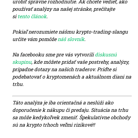
urobiť správne rozhodnutie. Ak chcete vedieť, ako
používať analýzy na našej stránke, prečítajte
si
tento článok
.
Pokiaľ nerozumiete nášmu krypto-trading-slangu
určite vám pomôže
náš slovn
ík
.
Na facebooku sme pre vás vytvorili
diskusnú
skupinu
, kde môžete pridať vaše pos
trehy, analýzy,
prípadne dotazy na našich traderov. Príďte si
podebatovať o kryptomenách a aktuálnom diani na
trhu.
Táto analýza je iba orientačná a neslúži ako
doporučenie k nákupu či predaju. Situácia na trhu
sa môže kedykoľvek zmeniť. Špekulatívne obchody
sú na krypto trhoch veľmi rizikové!!