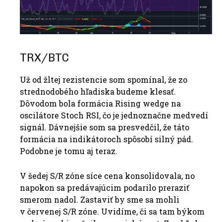
TRX/BTC
Už od žltej rezistencie som spomínal, že zo
strednodobého hľadiska budeme klesať.
Dôvodom bola formácia Rising wedge na
oscilátore Stoch RSI, čo je jednoznačne medvedí
signál. Dávnejšie som sa presvedčil, že táto
formácia na indikátoroch spôsobí silný pád.
Podobne je tomu aj teraz.
V šedej S/R zóne síce cena konsolidovala, no
napokon sa predávajúcim podarilo preraziť
smerom nadol. Zastaviť by sme sa mohli
v červenej S/R zóne. Uvidíme, či sa tam býkom