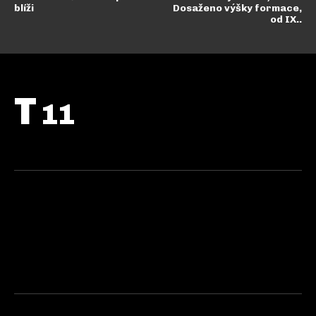
blíži
Dosaženo výšky formace,
od IX..
T
11