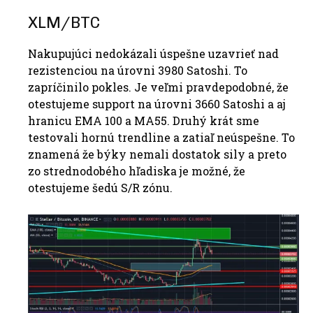
XLM/BTC
Nakupujúci nedokázali úspešne uzavrieť nad
rezistenciou na úrovni 3980 Satoshi. To
zapríčinilo pokles. Je veľmi pravdepodobné, že
otestujeme support na úrovni 3660 Satoshi a aj
hranicu EMA 100 a MA55. Druhý krát sme
testovali hornú trendline a zatiaľ neúspešne. To
znamená že býky nemali dostatok sily a preto
zo strednodobého hľadiska je možné, že
otestujeme šedú S/R zónu.