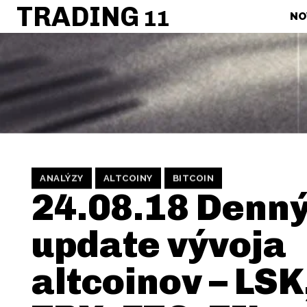
TRADING
11
NO
ANALÝZY
ALTCOINY
BITCOIN
24.08.18 Denn
update vývoja
altcoinov – LS