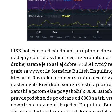
LISK bol ešte pred pár dňami na úplnom dne 
nádejný coin tak zvládol cestu z vrcholu na s
druhej strane je to asi aj dobre. Prišiel tvrd
grafe sa vytvorila formácia Bullish Engulfin
klesania. Rovnaká formácia sa nám neskôr vyt
nasledovať? Predikciu som zakreslil aj do gra
Satoshi a potom ešte povyskočiť k 8000 Satoshi.
pravdepodobné, že po odraze od 8000 sa trh vr
downtrend nezmení iba jeden Engulfing. Bud
aby sa naštartoval zdravý rast. Pravdepodobno