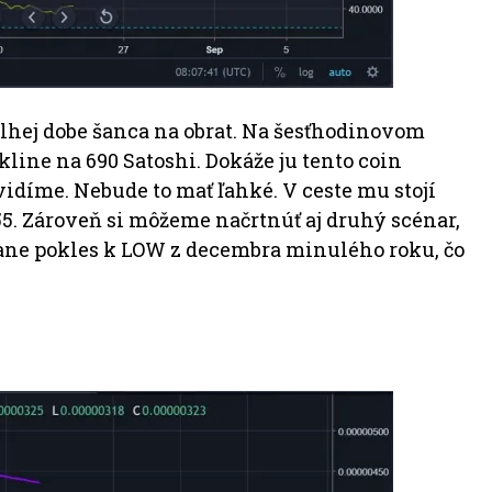
dlhej dobe šanca na obrat. Na šesťhodinovom
kline na 690 Satoshi. Dokáže ju tento coin
vidíme. Nebude to mať ľahké. V ceste mu stojí
. Zároveň si môžeme načrtnúť aj druhý scénar,
stane pokles k LOW z decembra minulého roku, čo