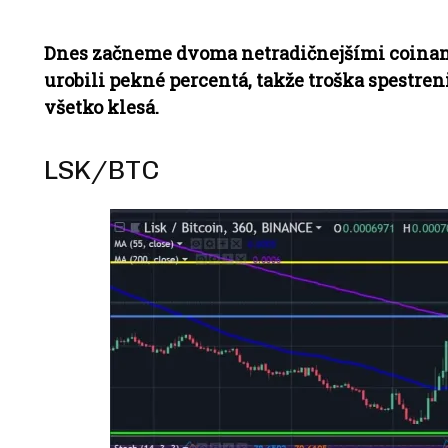
Dnes začneme dvoma netradičnejšími coinami
urobili pekné percentá, takže troška spestr
všetko klesá.
LSK/BTC