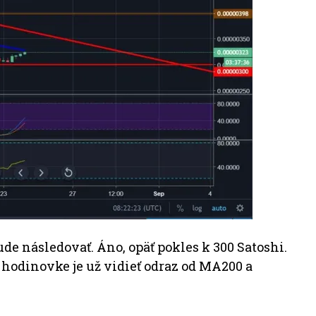
de následovať. Áno, opäť pokles k 300 Satoshi.
na hodinovke je už vidieť odraz od MA200 a