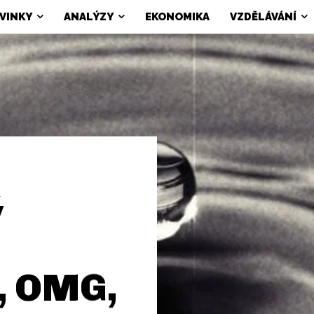
VINKY
ANALÝZY
EKONOMIKA
VZDĚLÁVÁNÍ
ý
K, OMG,