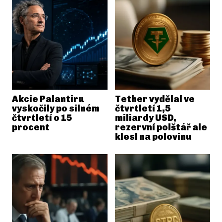
Akcie Palantiru
Tether vydělal ve
vyskočily po silném
čtvrtletí 1,5
čtvrtletí o 15
miliardy USD,
procent
rezervní polštář ale
klesl na polovinu