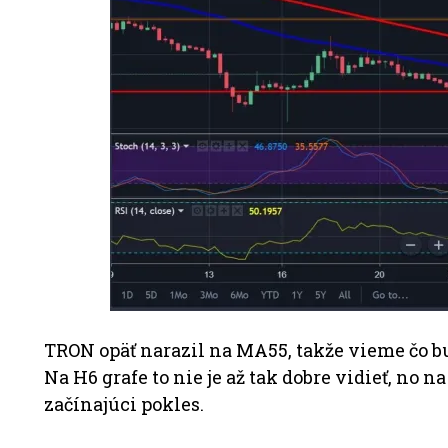
TRON opäť narazil na MA55, takže vieme čo bu
Na H6 grafe to nie je až tak dobre vidieť, no 
začínajúci pokles.