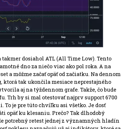
a takmer dosiahol ATL (All Time Low). Tento
amotné dno za niečo viac ako pol roka. A na
ý reset a môžme začať opäť od začiatku. Na dennom
g, ktorá tak ukončila mesiace neprestajného
vorila aj na týždennom grafe. Takže, čo bude
fu. Trh by si mal otestovať najprv support 6700
 To je pre túto chvíľku asi všetko. Je dosť
áti opäť ku klesaniu. Prečo? Tak dlhodobý
e potrebný retest jednej z významných hladín
sť poklesu naznačujú už aj indikátory, ktoré sa