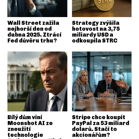
Wall Street zažila
Strategy zvýšila
nejhorší den od
hotovost na 3,75
dubna 2025. Ztrácí
miliardy USD a
Fed důvěru trhu?
odkoupila STRC
Bílý dům viní
Stripe chce koupit
Moonshot AI ze
PayPal za 53 miliard
zneužití
dolarů. Stačí to
technologie
akcionářům?