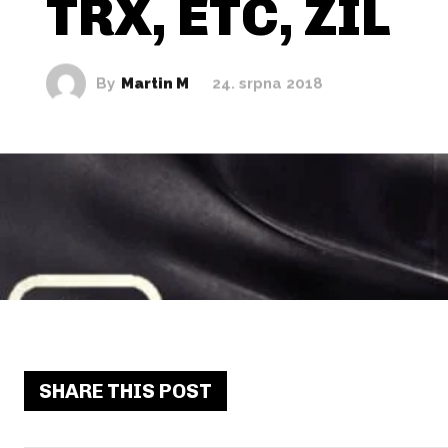
TRX, ETC, ZIL
By
Martin M
24. srpna 2018
SHARE THIS POST