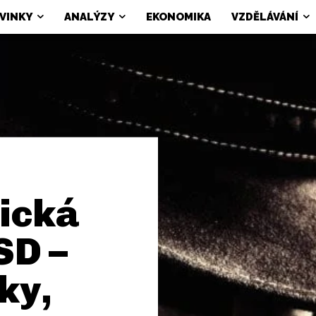
VINKY
ANALÝZY
EKONOMIKA
VZDĚLÁVÁNÍ
ická
SD –
ky,