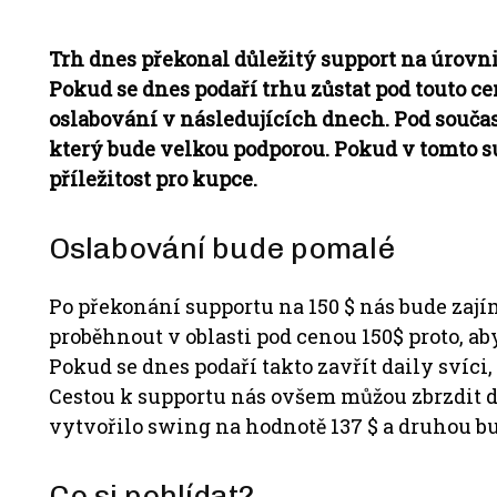
Trh dnes
překonal důležitý support na úrovni
Pokud se dnes podaří trhu zůstat pod touto ce
oslabování v následujících dnech. Pod součas
který bude velkou podporou. Pokud v tomto s
příležitost pro kupce.
Oslabování bude pomalé
Po překonání supportu na 150 $ nás bude zají
proběhnout v oblasti pod cenou 150$ proto, a
Pokud se dnes podaří takto zavřít daily svíci,
Cestou k supportu nás ovšem můžou zbrzdit d
vytvořilo swing na hodnotě 137 $ a druhou bud
Co si pohlídat?