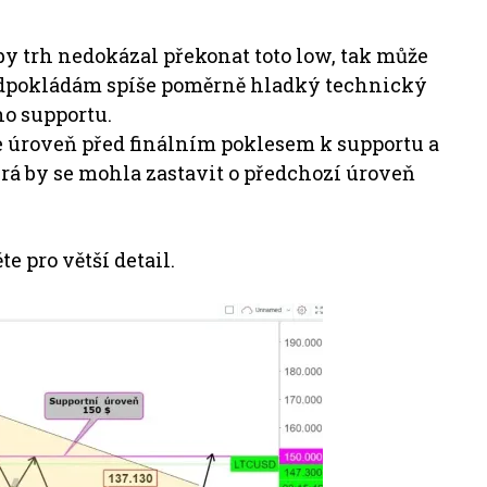
by trh nedokázal překonat toto low, tak může
předpokládám spíše poměrně hladký technický
o supportu.
íše úroveň před finálním poklesem k supportu a
rá by se mohla zastavit o předchozí úroveň
e pro větší detail.