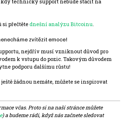
, kdy technický support nebude stačit na
 si přečtěte
dnešní analýzu Bitcoinu
.
 nenecháme zvítězit emoce!
 supportu, nejdřív musí vzniknout důvod pro
ůvodem k vstupu do pozic. Takovým důvodem
ytne podporu dalšímu růstu!
tli ještě žádnou nemáte, můžete se inspirovat
ormace včas. Proto si na naší stránce můžete
e
) a budeme rádi, když nás začnete sledovat