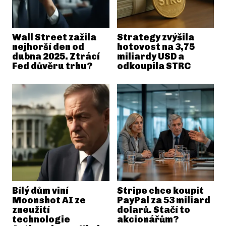
Wall Street zažila
Strategy zvýšila
nejhorší den od
hotovost na 3,75
dubna 2025. Ztrácí
miliardy USD a
Fed důvěru trhu?
odkoupila STRC
Bílý dům viní
Stripe chce koupit
Moonshot AI ze
PayPal za 53 miliard
zneužití
dolarů. Stačí to
technologie
akcionářům?