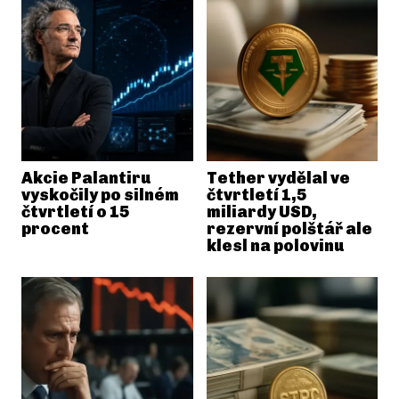
Akcie Palantiru
Tether vydělal ve
vyskočily po silném
čtvrtletí 1,5
čtvrtletí o 15
miliardy USD,
procent
rezervní polštář ale
klesl na polovinu