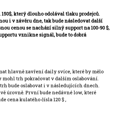
 150$, který dlouho odolával tlaku prodejců.
nou i v závěru dne, tak bude následovat další
nou cenou se nachází silný support na 100-90 $,
upportu vznikne signál, bude to dobrá
mat hlavně zavření daily svíce, které by mělo
by mohl trh pokračovat v dalším oslabování.
 trh bude oslabovat i v následujících dnech.
vě úrovně. První bude nedávné low, které
e cena kulatého čísla 120 $ ,