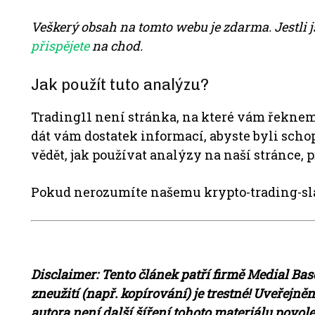
Veškerý obsah na tomto webu je zdarma. Jestli j
přispějete
na chod.
Jak použít tuto analýzu?
Trading11 není stránka, na které vám řeknem
dát vám dostatek informací, abyste byli scho
vědět, jak používat analýzy na naší stránce, p
Pokud nerozumíte našemu krypto-trading-sl
Disclaimer: Tento článek patří firmě Medial Base
zneužití (např. kopírování) je trestné!
Uveřejněn
autora není další š
íření tohoto materiálu povol