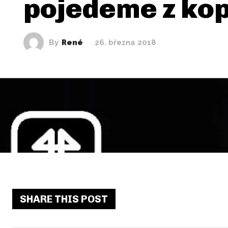
pojedeme z ko
By
René
26. března 2018
SHARE THIS POST