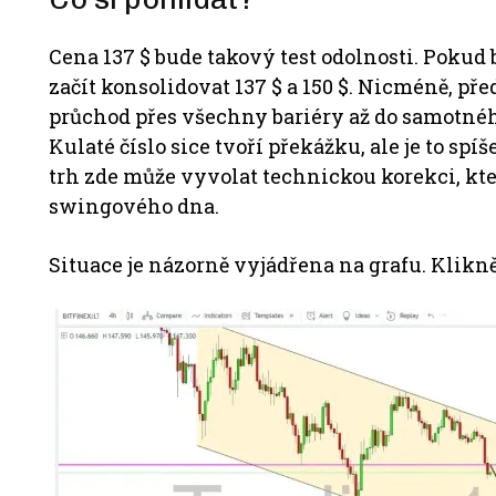
Cena 137 $ bude takový test odolnosti. Pokud 
začít konsolidovat 137 $ a 150 $. Nicméně, 
průchod přes všechny bariéry až do samotnéh
Kulaté číslo sice tvoří překážku, ale je to sp
trh zde může vyvolat technickou korekci, kte
swingového dna.
Situace je názorně vyjádřena na grafu. Kliknět