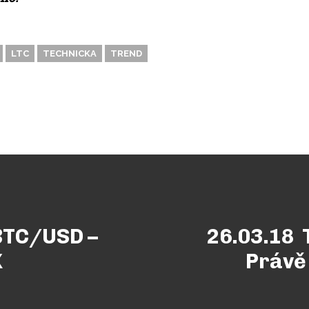
LTC
TECHNICKA
TREND
 BTC/USD –
26.03.18 
X
Právě 