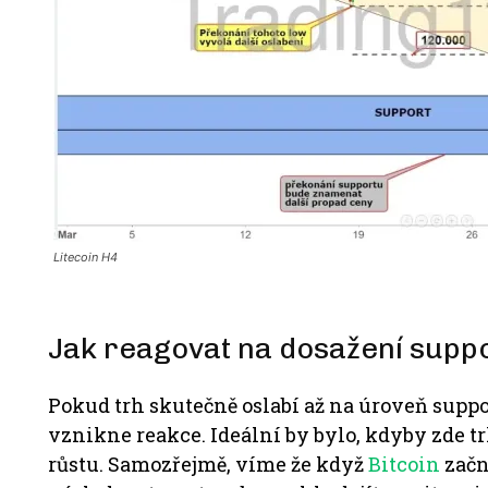
Litecoin H4
Jak reagovat na dosažení supp
Pokud trh skutečně oslabí až na úroveň suppo
vznikne reakce. Ideální by bylo, kdyby zde tr
růstu. Samozřejmě, víme že když
Bitcoin
začn