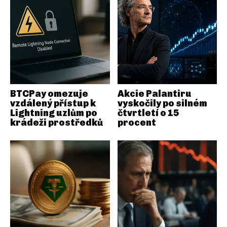
BTCPay omezuje
Akcie Palantiru
vzdálený přístup k
vyskočily po silném
Lightning uzlům po
čtvrtletí o 15
krádeži prostředků
procent