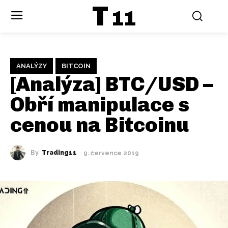
T
11
ANALÝZY
BITCOIN
[Analýza] BTC/USD –
Obří manipulace s
cenou na Bitcoinu
By
Trading11
9. července 2019