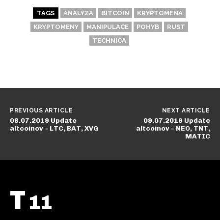
TAGS
ANALYZA
BITCOIN
KRYPTOMENA
KRYPTOMENY
MANIPULACE
POHYB
RUST
TECHNICA
PREVIOUS ARTICLE
NEXT ARTICLE
08.07.2019 Update
09.07.2019 Update
altcoinov – LTC, BAT, XVG
altcoinov – NEO, TNT,
MATIC
T
11