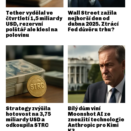
Tether vydělal ve
Wall Street zažila
čtvrtletí 1,5 miliardy
nejhorší den od
USD, rezervní
dubna 2025. Ztrácí
polštář ale klesl na
Fed důvěru trhu?
polovinu
Strategy zvýšila
Bílý dům viní
hotovost na 3,75
Moonshot AI ze
miliardy USD a
zneužití technologie
odkoupila STRC
Anthropic pro Kimi
K3