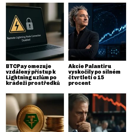
BTCPay omezuje
Akcie Palantiru
vzdálený přístup k
vyskočily po silném
Lightning uzlům po
čtvrtletí o 15
krádeži prostředků
procent