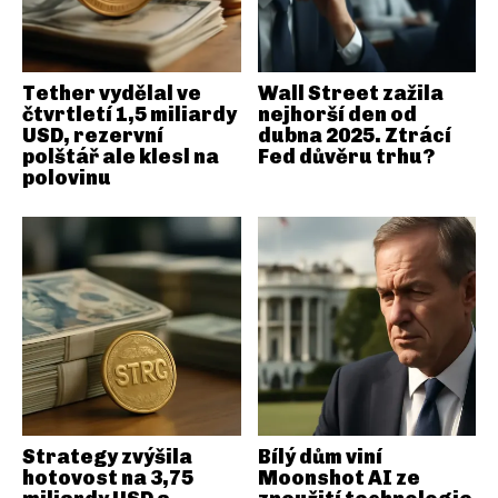
Tether vydělal ve
Wall Street zažila
čtvrtletí 1,5 miliardy
nejhorší den od
USD, rezervní
dubna 2025. Ztrácí
polštář ale klesl na
Fed důvěru trhu?
polovinu
Strategy zvýšila
Bílý dům viní
hotovost na 3,75
Moonshot AI ze