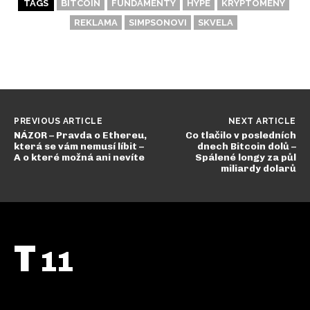
TAGS
BITCOIN
FUNDAMENTY
HYPE
KRYPTOMENY
REKLAMA
SIMPSONOVI
SKVELA
PREVIOUS ARTICLE
NEXT ARTICLE
NÁZOR – Pravda o Ethereu,
Co tlačilo v posledních
která se vám nemusí líbit –
dnech Bitcoin dolů –
A o které možná ani nevíte
Spálené longy za půl
miliardy dolarů
T
11