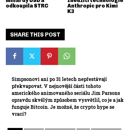
miliardy USD a
zneužití technologie
odkoupila STRC
Anthropic pro Kimi
K3
SHARE THIS POST
Simpsonovi ani po 31 letech nepřestávají
překvapovat.
V nejnovější části tohoto
amerického animovaného seriálu Jim Parsons
opravdu skvělým způsobem vysvětlil, co je a jak
funguje Bitcoin. Je možné, že crypto hype se
vrací?