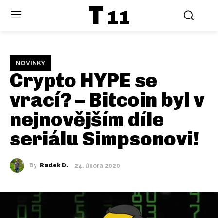
T
11
NOVINKY
Crypto HYPE se
vrací? – Bitcoin byl v
nejnovějším díle
seriálu Simpsonovi!
By
Radek D.
24. února 2020