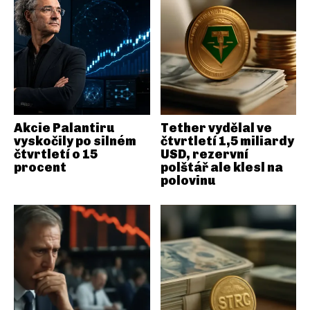
Akcie Palantiru
Tether vydělal ve
vyskočily po silném
čtvrtletí 1,5 miliardy
čtvrtletí o 15
USD, rezervní
procent
polštář ale klesl na
polovinu