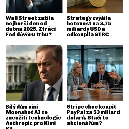
Wall Street zažila
Strategy zvýšila
nejhorší den od
hotovost na 3,75
dubna 2025. Ztrácí
miliardy USD a
Fed důvěru trhu?
odkoupila STRC
Bílý dům viní
Stripe chce koupit
Moonshot AI ze
PayPal za 53 miliard
zneužití technologie
dolarů. Stačí to
Anthropic pro Kimi
akcionářům?
K3