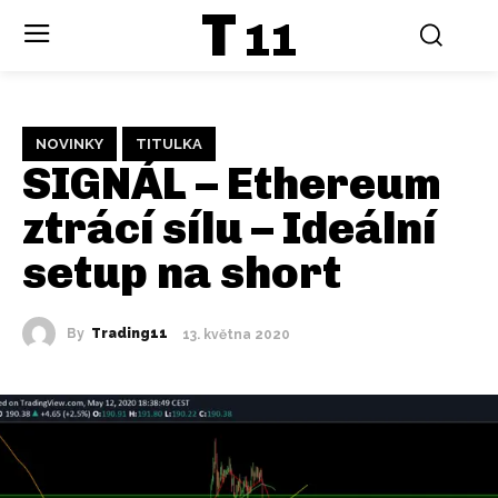
T
11
NOVINKY
TITULKA
SIGNÁL – Ethereum
ztrácí sílu – Ideální
setup na short
By
Trading11
13. května 2020