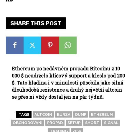
SHARE THIS POST
Ethereum po nedávném propadu Bitcoinu z 10
000 $ neudrželo klíčový support a kleslo pod 200
$. Tato hladina i v minulosti působila jako silná
dlouhodobá rezistence a druhý největší altcoin
se přes ni vždy dostal jen na pár týdnů.
TAGS
ALTCOIN
BURZA
DUMP
ETHEREUM
OBCHODOVANI
PROPAD
SETUP
SHORT
SIGNAL
TRADING
ZISK