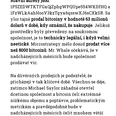
Hlavní adresy jsou
:
1P5ZEDWTKTFGxQjZphgWPQUpe554WKDfHQ a
1FzWLkAahHooV3kzTgyx6qsswXJ6sCXkSR. Sa
ylor tajně
prodal bitcoiny v hodnotě 63 milionů
dolarů v době, kdy oznámil, že nakupuje
. Jelikož
prostředky byly převedeny na soukromou
společnost, je to
technicky legální, i když velmi
neetické
. Microstrategy mělo dosud
prodat více
než 8000 bitcoinů
. Mr. Whale očekává, že v
nadcházejících měsících bude společnost
prodávat víc.
Na důvěrných prodejích je podezřelé, že
přicházejí v tak klíčové době. Všechno se děje,
zatímco Michael Saylor záhadně otevřel
dceřinou společnost a bitcoin čelí extrémně
nízkému objemu a poptávce, problematickým
metrikám a pravděpodobně bude v
nadcházejících měsících čelit mnohem větší