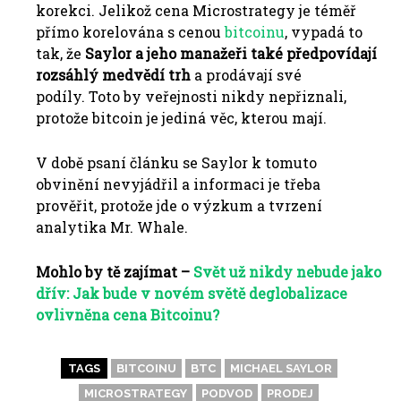
korekci. Jelikož cena Microstrategy je téměř
přímo korelována s cenou
bitcoinu
, vypadá to
tak, že
Saylor a jeho manažeři také předpovídají
rozsáhlý medvědí trh
a prodávají své
podíly. Toto by veřejnosti nikdy nepřiznali,
protože bitcoin je jediná věc, kterou mají.
V době psaní článku se Saylor k tomuto
obvinění nevyjádřil a informaci je třeba
prověřit, protože jde o výzkum a tvrzení
analytika Mr. Whale.
Mohlo by tě zajímat –
Svět už nikdy nebude jako
dřív: Jak bude v novém světě deglobalizace
ovlivněna cena Bitcoinu?
TAGS
BITCOINU
BTC
MICHAEL SAYLOR
MICROSTRATEGY
PODVOD
PRODEJ