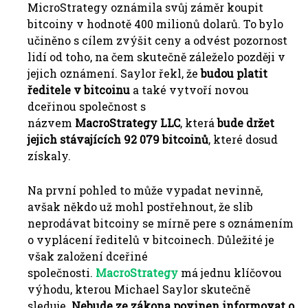
MicroStrategy oznámila svůj záměr koupit
bitcoiny v hodnotě 400 milionů dolarů. To bylo
učiněno s cílem zvýšit ceny a odvést pozornost
lidí od toho, na čem skutečně záleželo později v
jejich oznámení. Saylor řekl, že
budou platit
ředitele v bitcoinu
a také vytvoří novou
dceřinou společnost s
názvem
MacroStrategy
LLC
, která
bude držet
jejich stávajících 92 079 bitcoinů
, které dosud
získaly.
Na první pohled to může vypadat nevinně,
avšak někdo už mohl postřehnout, že slib
neprodávat bitcoiny se mírně pere s oznámením
o vyplácení ředitelů v bitcoinech. Důležité je
však založení dceřiné
společnosti.
MacroStrategy
má jednu klíčovou
výhodu, kterou Michael Saylor skutečně
sleduje.
Nebude ze zákona povinen informovat o