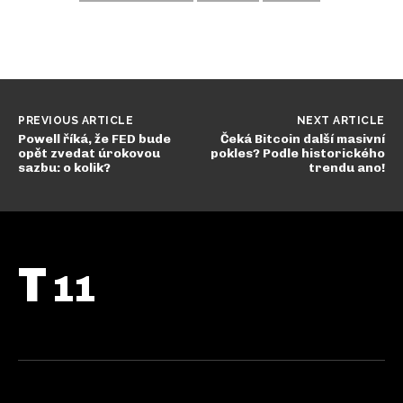
PREVIOUS ARTICLE
NEXT ARTICLE
Powell říká, že FED bude
Čeká Bitcoin další masivní
opět zvedat úrokovou
pokles? Podle historického
sazbu: o kolik?
trendu ano!
T
11