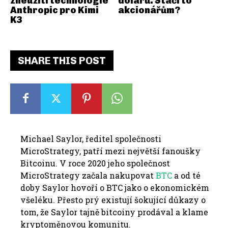
zneužití technologie
dolarů. Stačí to
Anthropic pro Kimi
akcionářům?
K3
SHARE THIS POST
Michael Saylor, ředitel společnosti
MicroStrategy, patří mezi největší fanoušky
Bitcoinu. V roce 2020 jeho společnost
MicroStrategy začala nakupovat
BTC
a od té
doby Saylor hovoří o BTC jako o ekonomickém
všeléku. Přesto prý existují šokující důkazy o
tom, že Saylor tajně bitcoiny prodával a klame
kryptoměnovou komunitu.