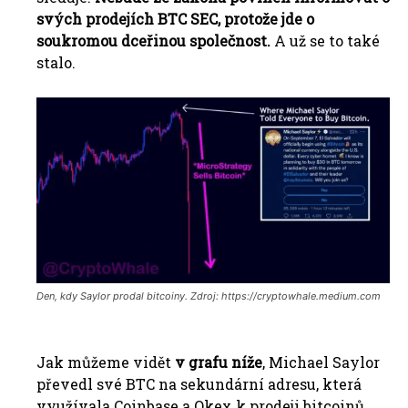
svých prodejích BTC SEC, protože jde o
soukromou dceřinou společnost.
A už se to také
stalo.
Den, kdy Saylor prodal bitcoiny. Zdroj: https://cryptowhale.medium.com
Jak můžeme vidět
v grafu níže
, Michael Saylor
převedl své BTC na sekundární adresu, která
využívala Coinbase a Okex k prodeji bitcoinů.