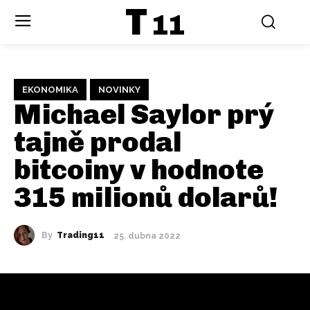
T
11
EKONOMIKA
NOVINKY
Michael Saylor prý
tajně prodal
bitcoiny v hodnote
315 milionů dolarů!
By
Trading11
25. dubna 2022