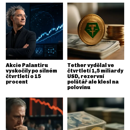
Akcie Palantiru
Tether vydělal ve
vyskočily po silném
čtvrtletí 1,5 miliardy
čtvrtletí o 15
USD, rezervní
procent
polštář ale klesl na
polovinu