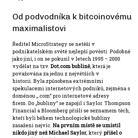
Od podvodníka k bitcoinovému
maximalistovi
Ředitel MicroStrategy se netěší v
podnikatelském světě nejlepší pověsti. Podobně
jako jiní, i on se pokusil v letech 1995 – 2000
vydělat na tzv.
Dot.com bublině
, která je
považována za jednu z největších v
historii. Byla způsobena extrémními
spekulacemi internetových podniků, zejména s
doménou „.com“ pro internetové adresy
firem. Do „bubliny“ se zapojil i Saylor. Thompson
Financial a Bloomberg přišli se seznamem těch,
kteří byli během technologické bubliny
zasaženi nejvíc.
Na prvním místě se umístil
nikdo jiný než Michael Saylor
, který
přišel o