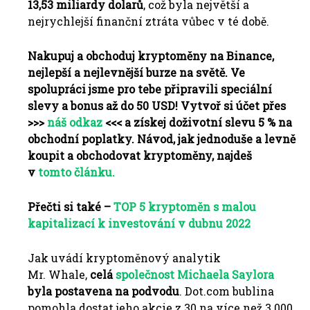
13,53 miliardy dolarů
, což byla největší a
nejrychlejší finanční ztráta vůbec v té době.
Nakupuj a obchoduj kryptoměny na Binance,
nejlepší a nejlevnější burze na světě. Ve
spolupráci jsme pro tebe připravili speciální
slevy a bonus až do 50 USD! Vytvoř si účet přes
>>>
náš odkaz
<<< a získej doživotní slevu 5 % na
obchodní poplatky. Návod, jak jednoduše a levně
koupit a obchodovat kryptoměny, najdeš
v
tomto článku.
Přečti si také –
TOP 5 kryptoměn s malou
kapitalizací k investování v dubnu 2022
Jak uvádí kryptoměnový analytik
Mr. Whale,
celá
společnost Michaela Saylora
byla postavena na podvodu
. Dot.com bublina
pomohla dostat jeho akcie z 30 na více než 3 000