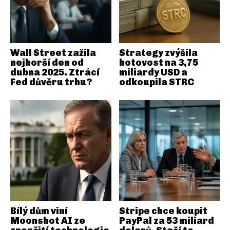
Wall Street zažila
Strategy zvýšila
nejhorší den od
hotovost na 3,75
dubna 2025. Ztrácí
miliardy USD a
Fed důvěru trhu?
odkoupila STRC
Bílý dům viní
Stripe chce koupit
Moonshot AI ze
PayPal za 53 miliard