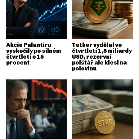
Akcie Palantiru
Tether vydělal ve
vyskočily po silném
čtvrtletí 1,5 miliardy
čtvrtletí o 15
USD, rezervní
procent
polštář ale klesl na
polovinu