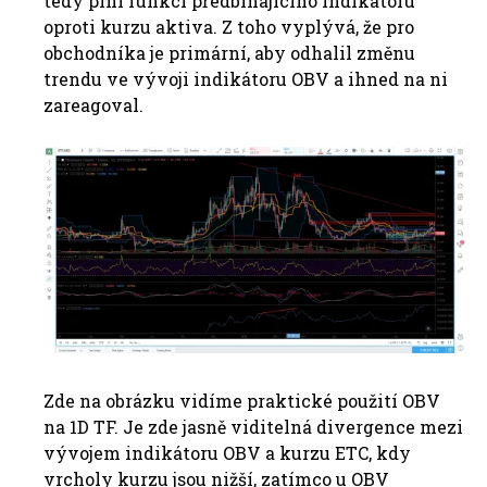
tedy plní funkci předbíhajícího indikátoru
oproti kurzu aktiva. Z toho vyplývá, že pro
obchodníka je primární, aby odhalil změnu
trendu ve vývoji indikátoru OBV a ihned na ni
zareagoval.
Zde na obrázku vidíme praktické použití OBV
na 1D TF. Je zde jasně viditelná divergence mezi
vývojem indikátoru OBV a kurzu ETC, kdy
vrcholy kurzu jsou nižší, zatímco u OBV