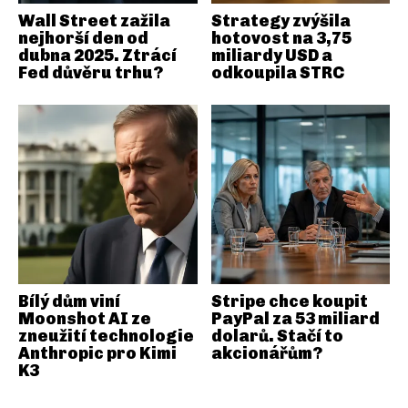
Wall Street zažila
Strategy zvýšila
nejhorší den od
hotovost na 3,75
dubna 2025. Ztrácí
miliardy USD a
Fed důvěru trhu?
odkoupila STRC
Bílý dům viní
Stripe chce koupit
Moonshot AI ze
PayPal za 53 miliard
zneužití technologie
dolarů. Stačí to
Anthropic pro Kimi
akcionářům?
K3