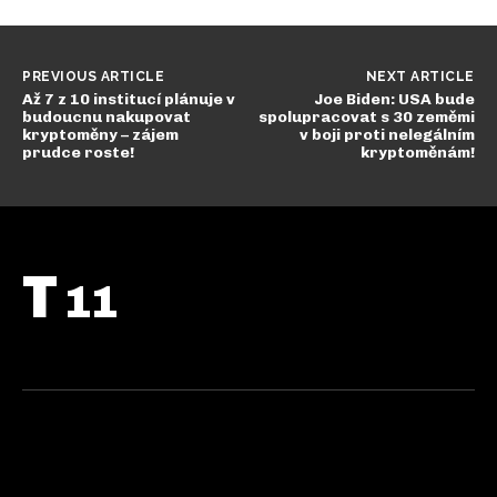
PREVIOUS ARTICLE
NEXT ARTICLE
Až 7 z 10 institucí plánuje v
Joe Biden: USA bude
budoucnu nakupovat
spolupracovat s 30 zeměmi
kryptoměny – zájem
v boji proti nelegálním
prudce roste!
kryptoměnám!
T
11