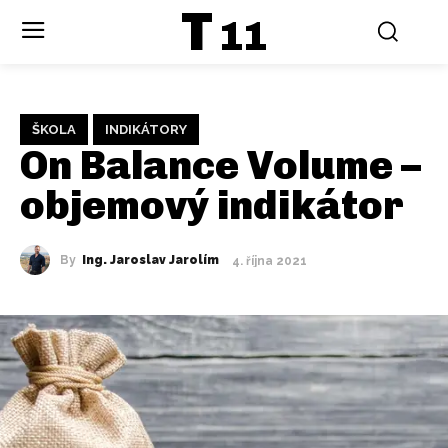
T
11
ŠKOLA
INDIKÁTORY
On Balance Volume –
objemový indikátor
By
Ing. Jaroslav Jarolím
4. října 2021