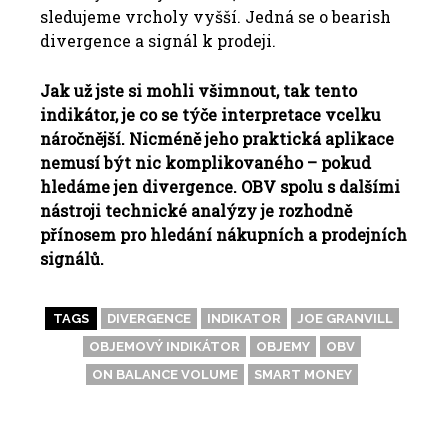
sledujeme vrcholy vyšší. Jedná se o bearish
divergence a signál k prodeji.
Jak už jste si mohli všimnout, tak tento
indikátor, je co se týče interpretace vcelku
náročnější. Nicméně jeho praktická aplikace
nemusí být nic komplikovaného – pokud
hledáme jen divergence. OBV spolu s dalšími
nástroji technické analýzy je rozhodně
přínosem pro hledání nákupních a prodejních
signálů.
TAGS
DIVERGENCE
INDIKATOR
JOE GRANVILL
OBJEMOVÝ INDIKÁTOR
OBJEMY
OBV
ON BALANCE VOLUME
SMART MONEY