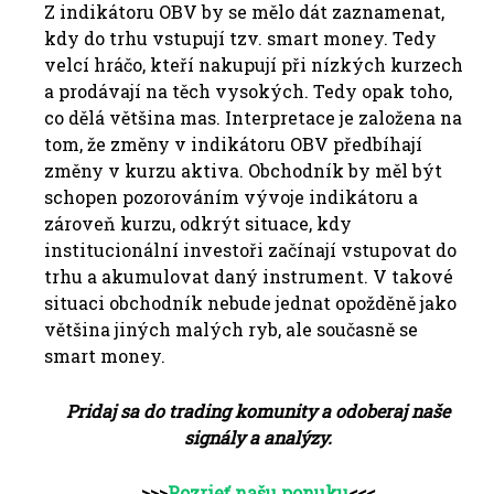
Z indikátoru OBV by se mělo dát zaznamenat,
kdy do trhu vstupují tzv. smart money. Tedy
velcí hráčo, kteří nakupují při nízkých kurzech
a prodávají na těch vysokých. Tedy opak toho,
co dělá většina mas. Interpretace je založena na
tom, že změny v indikátoru OBV předbíhají
změny v kurzu aktiva. Obchodník by měl být
schopen pozorováním vývoje indikátoru a
zároveň kurzu, odkrýt situace, kdy
institucionální investoři začínají vstupovat do
trhu a akumulovat daný instrument. V takové
situaci obchodník nebude jednat opožděně jako
většina jiných malých ryb, ale současně se
smart money.
Pridaj sa do trading komunity a odoberaj naše
signály a analýzy.
>>>
Pozrieť našu ponuku
<<<