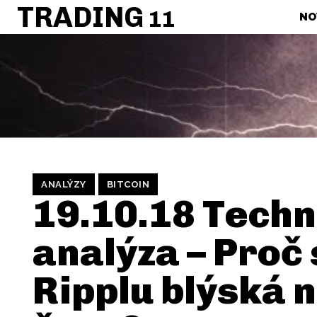
TRADING
11
NO
ANALÝZY
BITCOIN
19.10.18 Techn
analýza – Proč 
Ripplu blýská n