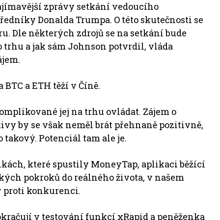
ajímavější zprávy setkání vedoucího
ředníky Donalda Trumpa. O této skutečnosti se
. Dle některých zdrojů se na setkání bude
trhu a jak sám Johnson potvrdil, vláda
ájem.
a BTC a ETH těží v Číně.
komplikované jej na trhu ovládat. Zájem o
vy by se však neměl brát přehnaně pozitivně,
 takový. Potenciál tam ale je.
ách, které spustily MoneyTap, aplikaci běžící
kých pokroků do reálného života, v našem
 proti konkurenci.
kračují v testování funkcí xRapid a peněženka