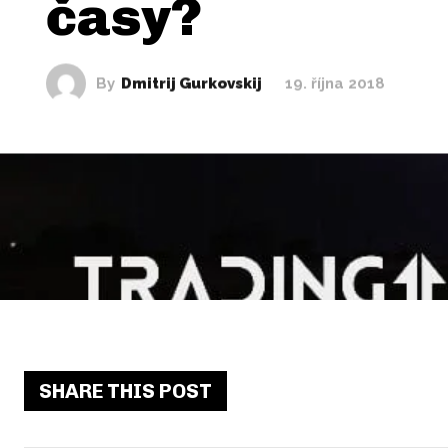
časy?
By
Dmitrij Gurkovskij
19. října 2018
SHARE THIS POST