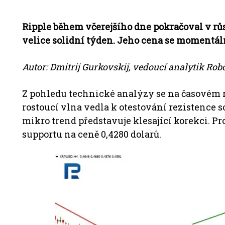
Ripple během včerejšího dne pokračoval v rů
velice solidní týden. Jeho cena se momentáln
Autor: Dmitrij Gurkovskij, vedoucí analytik Ro
Z pohledu technické analýzy se na časovém r
rostoucí vlna vedla k otestování rezistence
mikro trend představuje klesající korekci. P
supportu na ceně 0,4280 dolarů.