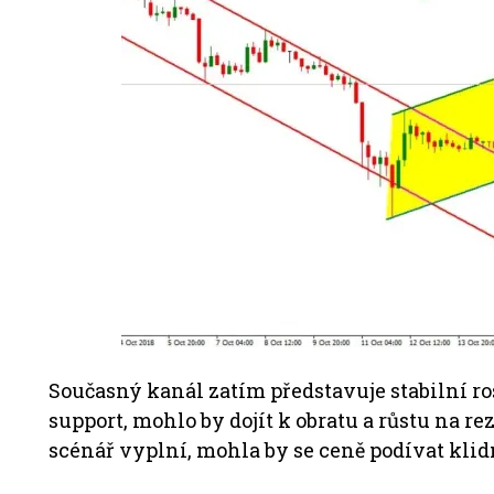
Současný kanál zatím představuje stabilní r
support, mohlo by dojít k obratu a růstu na re
scénář vyplní, mohla by se ceně podívat klidn