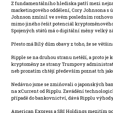
Z fundamentálního hlediska patří mezi nejz
marketingového oddělení, Cory Johnsona s ú
Johnson zmínil ve svém posledním rozhovoru
mimo jiného řešit potenciál kryptoměnového 
Spojených států má o digitální měny velký z
Přesto má Bílý dům obavy z toho, že se většin
Ripple se na druhou stranu netěží, a proto je 
kryptoměny ze strany Trumpovy administrati
neb prozatím chtějí především poznat trh jako
Nedávno jsme se zmiňovali o japonských bank
na xCurrent od Ripplu. Zavádění technologic
případě do bankovnictví, dává Ripplu výhody
American Express a SBI Holdings mezitím po