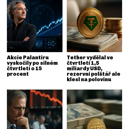
Akcie Palantiru
Tether vydělal ve
vyskočily po silném
čtvrtletí 1,5
čtvrtletí o 15
miliardy USD,
procent
rezervní polštář ale
klesl na polovinu