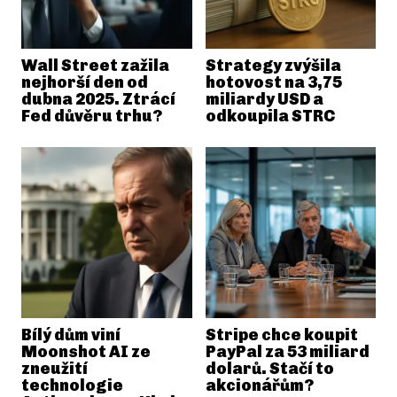
Wall Street zažila
Strategy zvýšila
nejhorší den od
hotovost na 3,75
dubna 2025. Ztrácí
miliardy USD a
Fed důvěru trhu?
odkoupila STRC
Bílý dům viní
Stripe chce koupit
Moonshot AI ze
PayPal za 53 miliard
zneužití
dolarů. Stačí to
technologie
akcionářům?