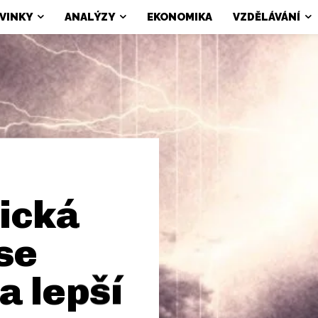
VINKY
ANALÝZY
EKONOMIKA
VZDĚLÁVÁNÍ
ická
se
a lepší