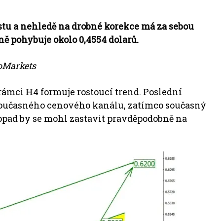
stu a nehledě na drobné korekce má za sebou
ě pohybuje okolo 0,4554 dolarů.
boMarkets
ámci H4 formuje rostoucí trend. Poslední
 současného cenového kanálu, zatímco současný
ropad by se mohl zastavit pravděpodobně na