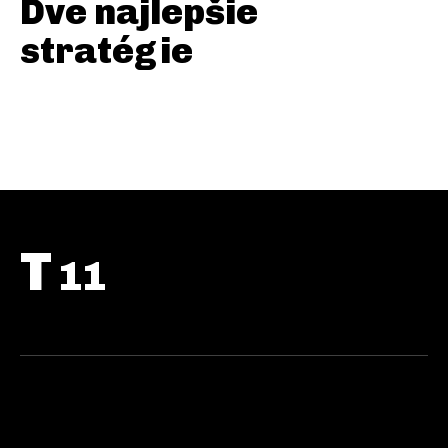
Dve najlepšie
stratégie
T
11