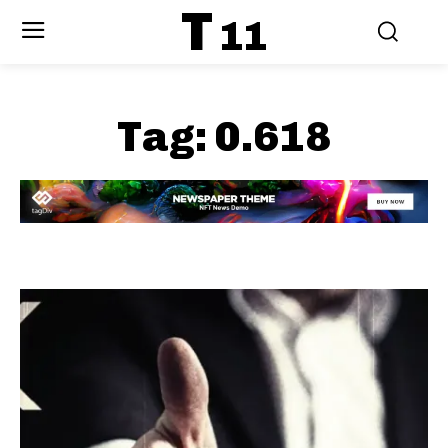
T
11
Tag:
0.618