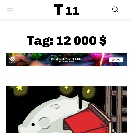
T
11
Tag:
12 000 $