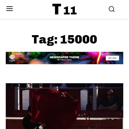
T
11
Tag:
15000