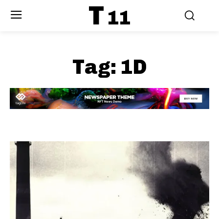
T
11
Tag:
1D