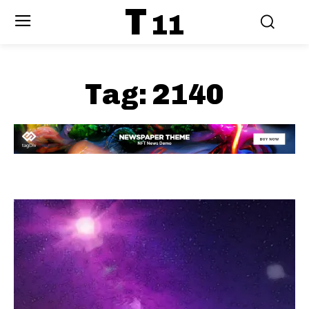
T
11
Tag:
2140