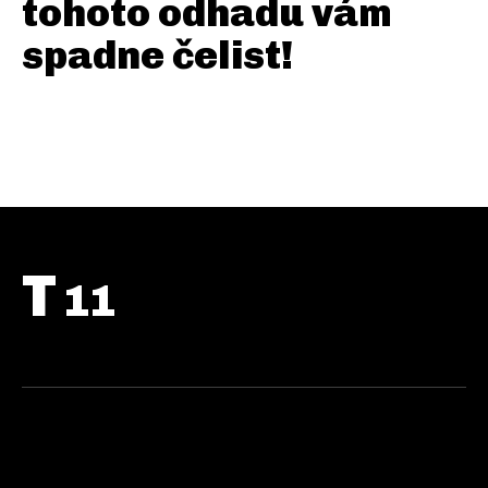
tohoto odhadu vám
spadne čelist!
T
11