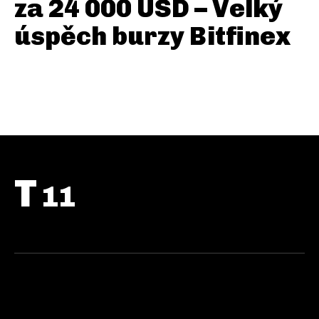
za 24 000 USD – Velký
úspěch burzy Bitfinex
T
11