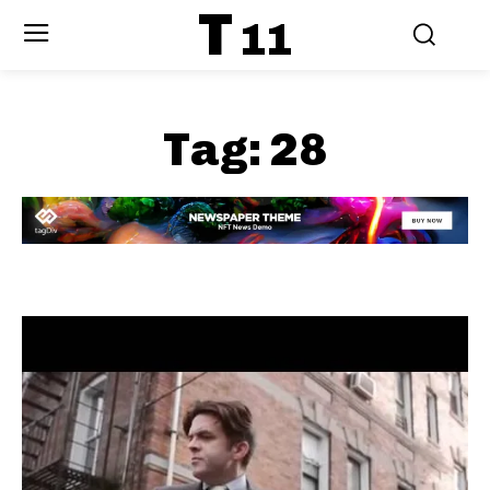
T
11
Tag:
28