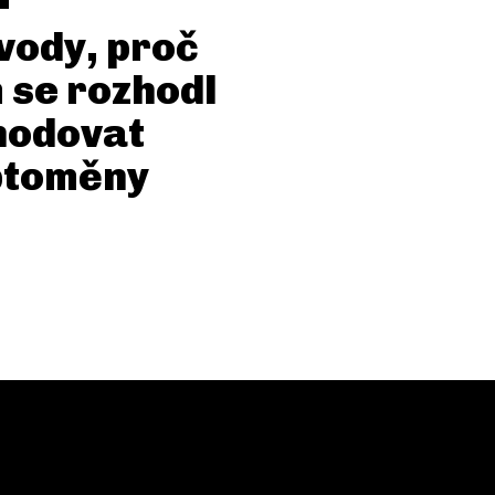
vody, proč
 se rozhodl
hodovat
ptoměny