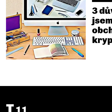
3 dů
jsem
obc
kry
T
11