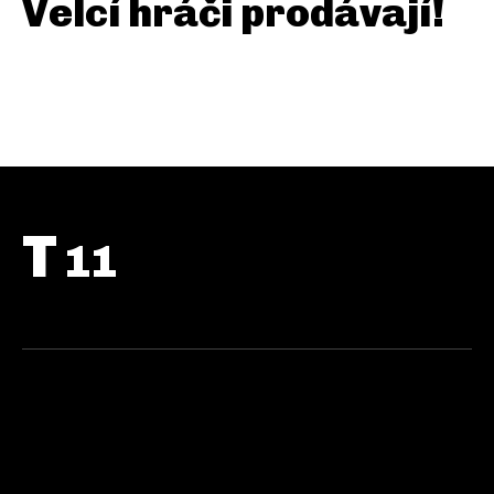
Velcí hráči prodávají!
T
11