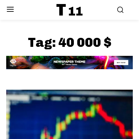
T
11
Tag:
40 000 $