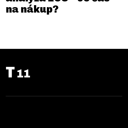
na nákup?
T
11