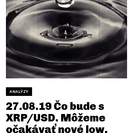
ANALÝZY
27.08.19 Čo bude s
XRP/USD. Môžeme
očakávať nové low,