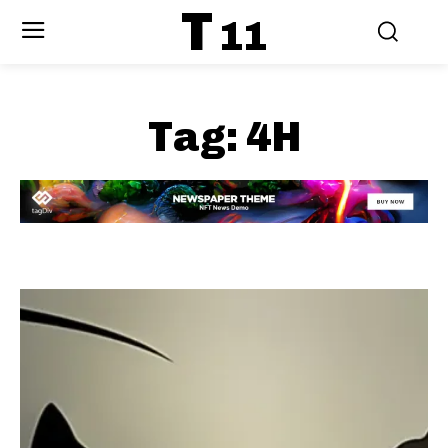
T
11
Tag:
4H