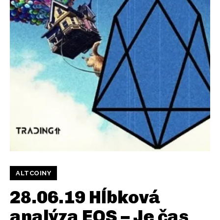
ALTCOINY
28.06.19 Hĺbková
analýza EOS – Je čas