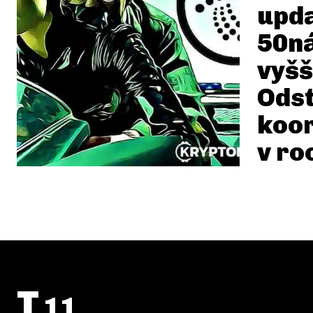
upda
50n
vyšš
Ods
koor
v ro
T
11