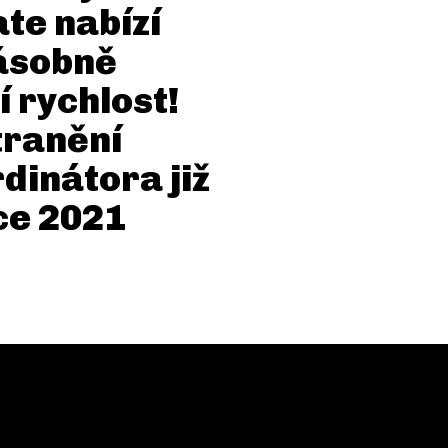
te nabízí
ásobně
í rychlost!
tranění
dinátora již
ce 2021