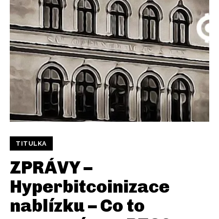
TITULKA
ZPRÁVY –
Hyperbitcoinizace
nablízku – Co to