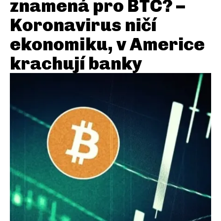
znamená pro BTC? –
Koronavirus ničí
ekonomiku, v Americe
krachují banky