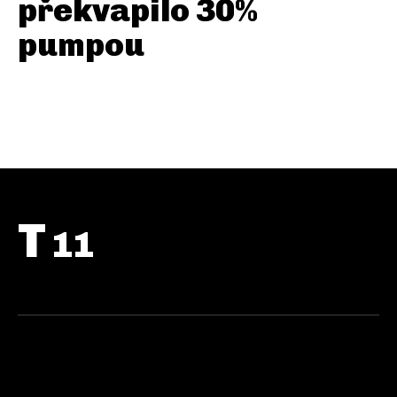
překvapilo 30%
pumpou
T
11