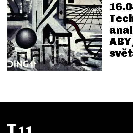
16.0
Tec
anal
ABY
svět
T
11