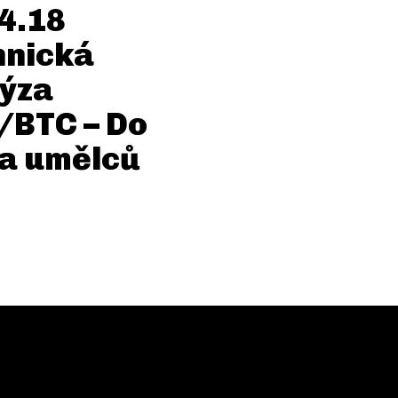
4.18
hnická
ýza
/BTC – Do
a umělců