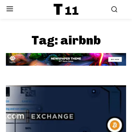
T
11
Tag:
airbnb