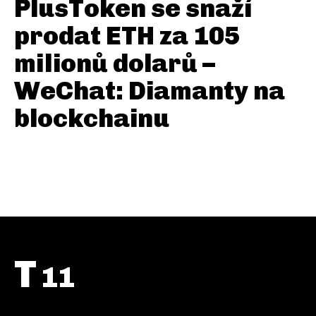
PlusToken se snaží
prodat ETH za 105
milionů dolarů –
WeChat: Diamanty na
blockchainu
T
11