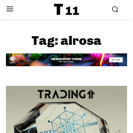
T
11
Tag:
alrosa