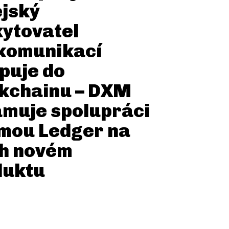
jský
ytovatel
komunikací
puje do
kchainu – DXM
muje spolupráci
rmou Ledger na
ch novém
duktu