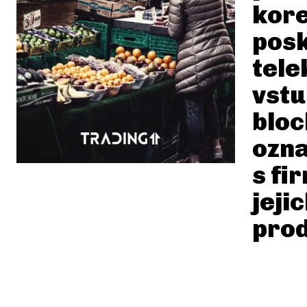
kore
posk
tele
vstu
bloc
ozna
s fi
jeji
pro