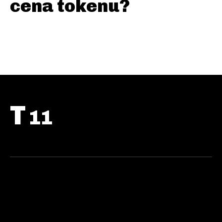
cena tokenu?
T
11