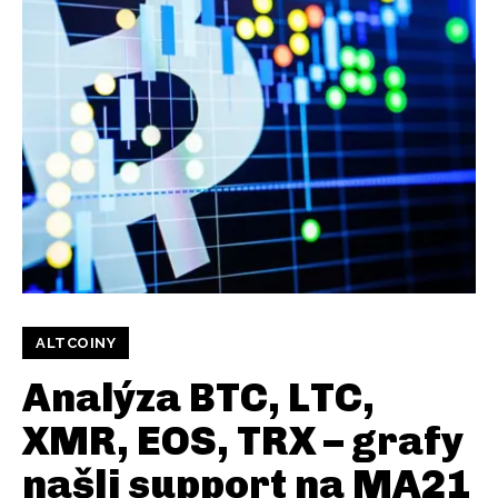
ALTCOINY
Analýza BTC, LTC,
XMR, EOS, TRX – grafy
našli support na MA21