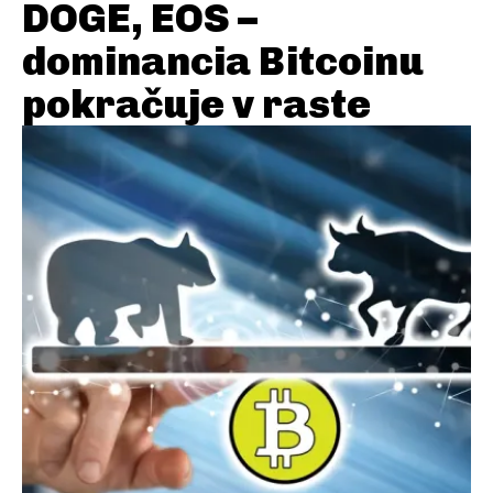
DOGE, EOS –
dominancia Bitcoinu
pokračuje v raste