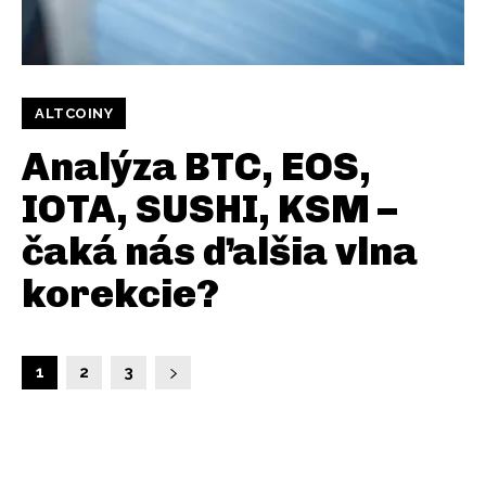
ALTCOINY
Analýza BTC, EOS,
IOTA, SUSHI, KSM –
čaká nás ďalšia vlna
korekcie?
1
2
3