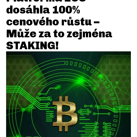
dosáhla 100%
cenového růstu –
Může za to zejména
STAKING!