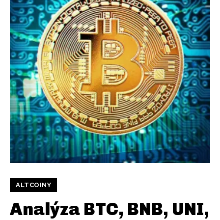
ALTCOINY
Analýza BTC, BNB, UNI,