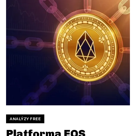
ANALÝZY FREE
Platforma EOS