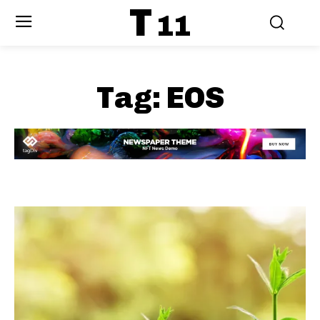
T
11
Tag:
EOS