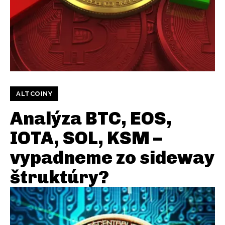
ALTCOINY
Analýza BTC, EOS,
IOTA, SOL, KSM –
vypadneme zo sideway
štruktúry?