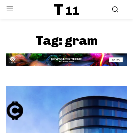
T
11
Tag:
gram