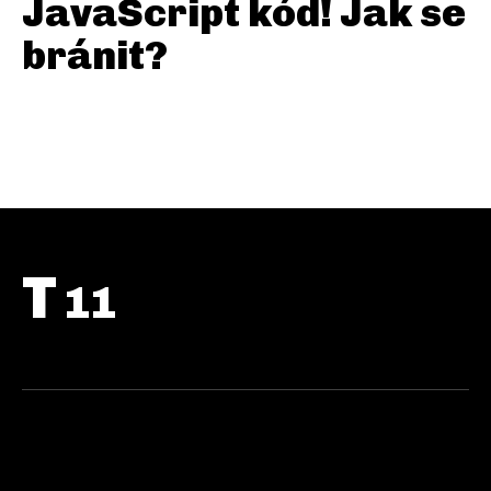
JavaScript kód! Jak se
bránit?
T
11