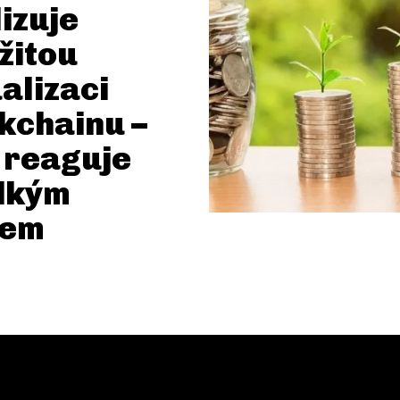
lizuje
žitou
alizaci
kchainu –
 reaguje
dkým
tem