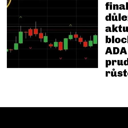
fina
důle
aktu
bloc
ADA
pru
růs