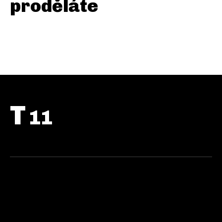
proděláte
T
11