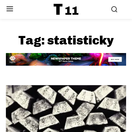
T
11
Tag:
statisticky