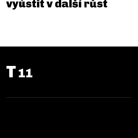
vyústit v další růst
T
11