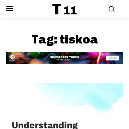
T
11
Tag:
tiskoa