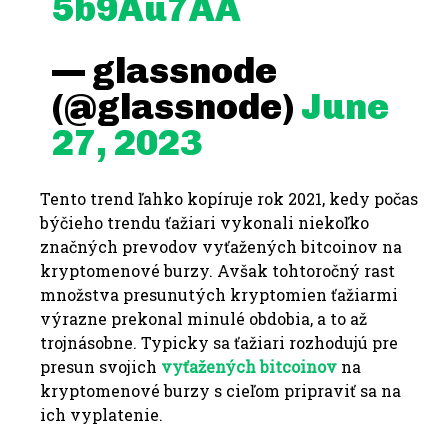
5b9Au7AA
— glassnode
(@glassnode)
June
27, 2023
Tento trend ľahko kopíruje rok 2021, kedy počas
býčieho trendu ťažiari vykonali niekoľko
značných prevodov vyťažených bitcoinov na
kryptomenové burzy.
Avšak tohtoročný rast
množstva presunutých kryptomien ťažiarmi
výrazne prekonal minulé obdobia, a to až
trojnásobne.
Typicky sa ťažiari rozhodujú pre
presun svojich
vyťažených bitcoinov
na
kryptomenové burzy s cieľom pripraviť sa na
ich vyplatenie.