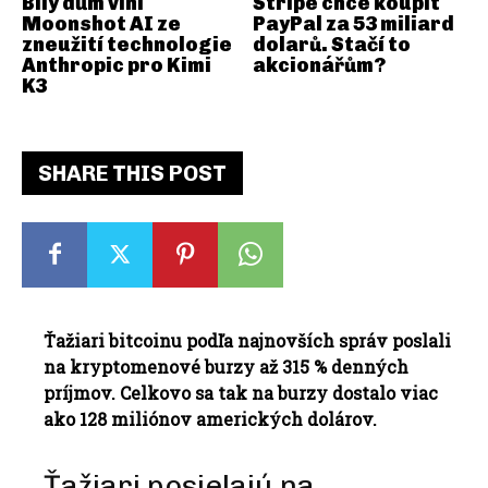
Bílý dům viní
Stripe chce koupit
Moonshot AI ze
PayPal za 53 miliard
zneužití technologie
dolarů. Stačí to
Anthropic pro Kimi
akcionářům?
K3
SHARE THIS POST
Ťažiari bitcoinu podľa najnovších správ poslali
na kryptomenové burzy až 315 % denných
príjmov.
Celkovo sa tak na burzy dostalo viac
ako 128 miliónov amerických dolárov.
Ťažiari posielajú na