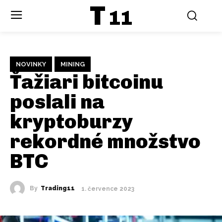
T
11
NOVINKY
MINING
Ťažiari bitcoinu
poslali na
kryptoburzy
rekordné množstvo
BTC
By
Trading11
1. července 2023