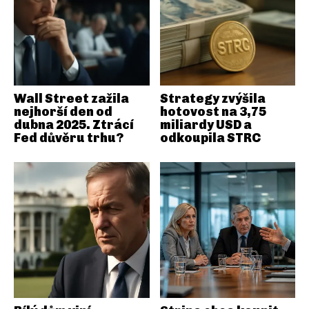
Wall Street zažila
Strategy zvýšila
nejhorší den od
hotovost na 3,75
dubna 2025. Ztrácí
miliardy USD a
Fed důvěru trhu?
odkoupila STRC