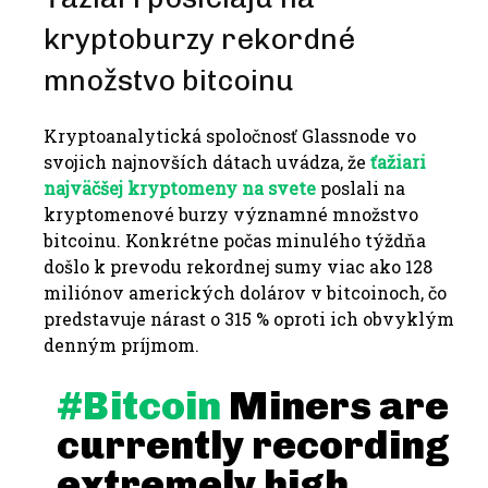
kryptoburzy rekordné
množstvo bitcoinu
Kryptoanalytická spoločnosť Glassnode vo
svojich najnovších dátach uvádza, že
ťažiari
najväčšej kryptomeny na svete
poslali na
kryptomenové burzy významné množstvo
bitcoinu.
Konkrétne počas minulého týždňa
došlo k prevodu rekordnej sumy viac ako 128
miliónov amerických dolárov v bitcoinoch, čo
predstavuje nárast o 315 % oproti ich obvyklým
denným príjmom.
#Bitcoin
Miners are
currently recording
extremely high