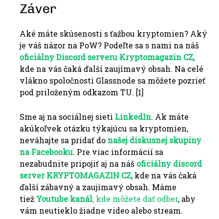
Záver
Aké máte skúsenosti s ťažbou kryptomien?
Aký
je váš názor na PoW?
Podeľte sa s nami na náš
oficiálny Discord serveru Kryptomagazin CZ
,
kde na vás čaká ďalší zaujímavý obsah.
Na celé
vlákno spoločnosti Glassnode sa môžete pozrieť
pod priloženým odkazom TU.
[1]
Sme aj na sociálnej sieti
LinkedIn
. Ak máte
akúkoľvek otázku týkajúcu sa kryptomien,
neváhajte sa pridať do
našej diskusnej skupiny
na Facebooku
. Pre viac informácií sa
nezabudnite pripojiť aj na náš
oficiálny discord
server KRYPTOMAGAZIN CZ
, kde na vás čaká
ďalší zábavný a zaujímavý obsah. Máme
tiež
Youtube
kanál
, kde môžete dať odber
, aby
vám neutieklo žiadne video alebo stream.