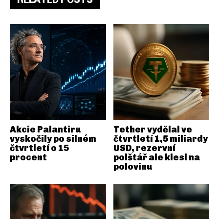
Akcie Palantiru
Tether vydělal ve
vyskočily po silném
čtvrtletí 1,5 miliardy
čtvrtletí o 15
USD, rezervní
procent
polštář ale klesl na
polovinu