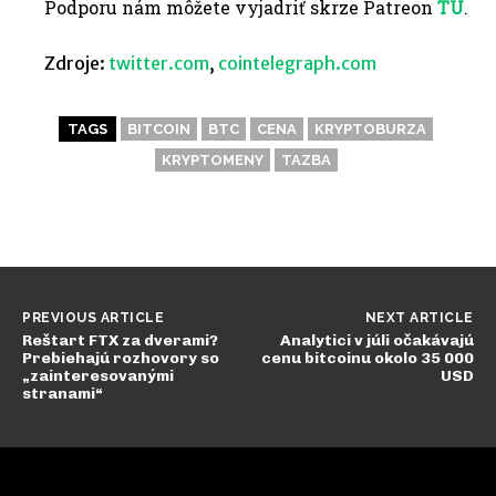
Podporu nám môžete vyjadriť skrze Patreon
TU
.
Zdroje:
twitter.com
,
cointelegraph.com
TAGS
BITCOIN
BTC
CENA
KRYPTOBURZA
KRYPTOMENY
TAZBA
PREVIOUS ARTICLE
NEXT ARTICLE
Reštart FTX za dverami?
Analytici v júli očakávajú
Prebiehajú rozhovory so
cenu bitcoinu okolo 35 000
„zainteresovanými
USD
stranami“