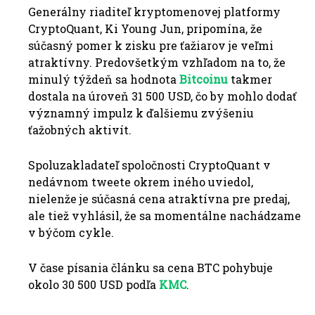
Generálny riaditeľ kryptomenovej platformy
CryptoQuant, Ki Young Jun, pripomína, že
súčasný pomer k zisku pre ťažiarov je veľmi
atraktívny.
Predovšetkým vzhľadom na to, že
minulý týždeň sa hodnota
Bitcoinu
takmer
dostala na úroveň 31 500 USD, čo by mohlo dodať
významný impulz k ďalšiemu zvýšeniu
ťažobných aktivít.
Spoluzakladateľ spoločnosti CryptoQuant v
nedávnom tweete okrem iného uviedol,
nielenže je súčasná cena atraktívna pre predaj,
ale tiež vyhlásil, že sa momentálne nachádzame
v býčom cykle.
V čase písania článku sa cena BTC pohybuje
okolo 30 500 USD podľa
KMC
.