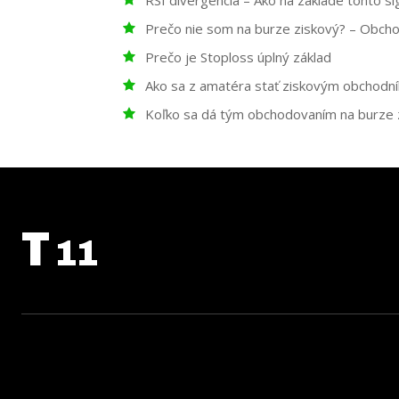
Prečo nie som na burze ziskový? – Obcho
Prečo je Stoploss úplný základ
Ako sa z amatéra stať ziskovým obchodní
Koľko sa dá tým obchodovaním na burze 
T
11