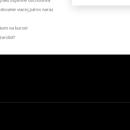
dovanie viacej párov naraz
kom na burze!
zarobiť?