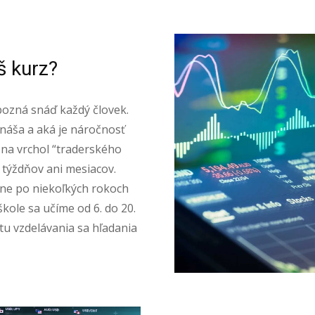
š kurz?
pozná snáď každý človek.
náša a aká je náročnosť
 na vrchol “traderského
, týždňov ani mesiacov.
ne po niekoľkých rokoch
škole sa učíme od 6. do 20.
stu vzdelávania sa hľadania