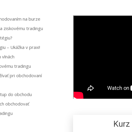
chodovaním na burze
 a ziskovému tradingu
atégiu?
iu – Ukážka v praxi!
h vlnách
skovému tradingu
žívať pri obchodovaní
vstup do obchodu
nich obchodovať
radingu
Kurz