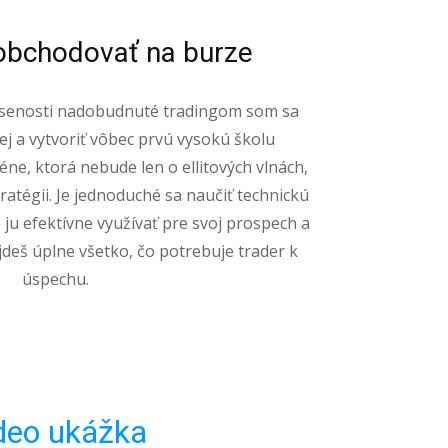
obchodovať na burze
úsenosti nadobudnuté tradingom som sa
j a vytvoriť vôbec prvú vysokú školu
ne, ktorá nebude len o ellitových vlnách,
tratégii. Je jednoduché sa naučiť technickú
e ju efektívne využívať pre svoj prospech a
ájdeš úplne všetko, čo potrebuje trader k
úspechu.
deo ukážka