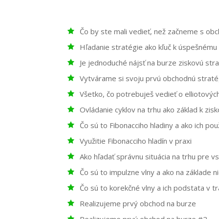
Čo by ste mali vedieť, než začneme s ob
Hľadanie stratégie ako kľuč k úspešnému
Je jednoduché nájsť na burze ziskovú str
Vytvárame si svoju prvú obchodnú stratég
Všetko, čo potrebuješ vedieť o elliotovýc
Ovládanie cyklov na trhu ako základ k zi
Čo sú to Fibonacciho hladiny a ako ich pou
Využitie Fibonacciho hladín v praxi
Ako hľadať správnu situácia na trhu pre 
Čo sú to impulzne vlny a ako na základe 
Čo sú to korekčné vlny a ich podstata v t
Realizujeme prvý obchod na burze
Realizujeme prvý obchod na burze #2