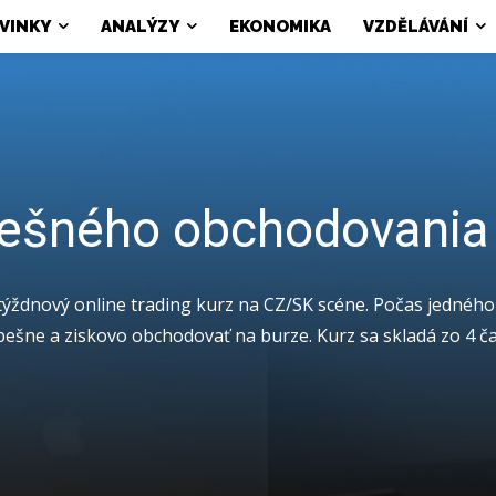
VINKY
ANALÝZY
EKONOMIKA
VZDĚLÁVÁNÍ
ešného obchodovania
-týždnový online trading kurz na CZ/SK scéne. Počas jedného
ešne a ziskovo obchodovať na burze. Kurz sa skladá zo 4 ča