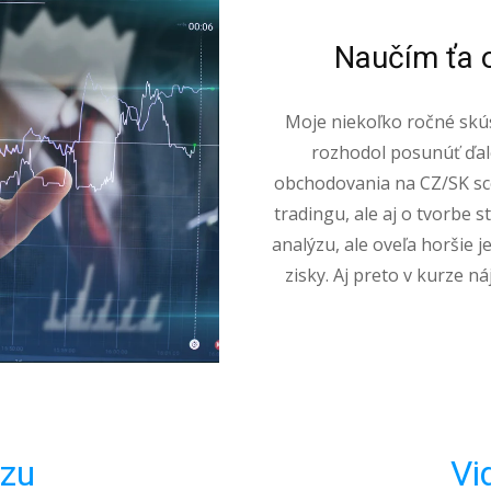
Naučím ťa 
Moje niekoľko ročné sk
rozhodol posunúť ďale
obchodovania na CZ/SK scé
tradingu, ale aj o tvorbe s
analýzu, ale oveľa horšie j
zisky. Aj preto v kurze n
rzu
Vi