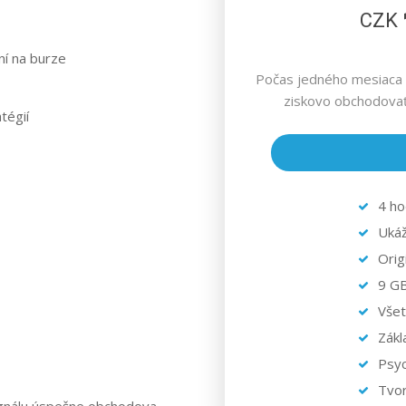
CZK
ní na burze
Počas jedného mesiaca 
ziskovo obchodovať 
tégií
4 ho
Ukáž
Orig
9 GB
Všet
Zákl
Psyc
Tvor
signálu úspešne obchodova