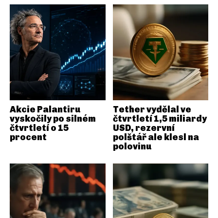
Akcie Palantiru
Tether vydělal ve
vyskočily po silném
čtvrtletí 1,5 miliardy
čtvrtletí o 15
USD, rezervní
procent
polštář ale klesl na
polovinu