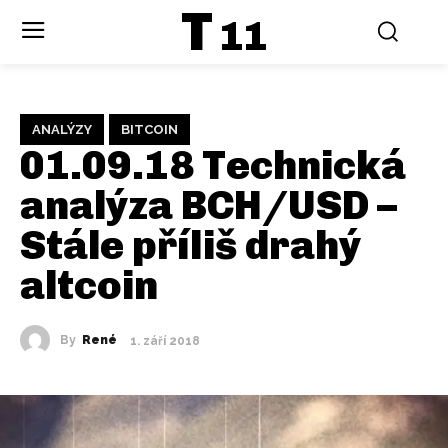
T
11
ANALÝZY
BITCOIN
01.09.18 Technická
analýza BCH/USD –
Stále příliš drahý
altcoin
By
René
1. září 2018