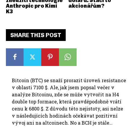
zneužití technologie
dolarů. Stačí to
Anthropic pro Kimi
akcionářům?
K3
SHARE THIS POST
Bitcoin (BTC) se snaží prorazit úroveň resistance
v oblasti 7100 $. Ale, jak jsem popsal večer v
analýze Bitcoinu, zde se může vytvořit na H4
double top formace, která pravděpodobně vrátí
cenu k 6800 $. Z důvodu této nejistoty, asi nelze
v následujících hodinách očekávat pozitivní
vývoj ani na altcoinech. No a BCH je stále…