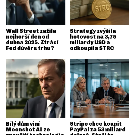
Wall Street zažila
Strategy zvýšila
nejhorší den od
hotovost na 3,75
dubna 2025. Ztrácí
miliardy USD a
Fed důvěru trhu?
odkoupila STRC
Bílý dům viní
Stripe chce koupit
Moonshot AI ze
PayPal za 53 miliard