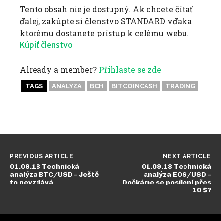
Tento obsah nie je dostupný. Ak chcete čítať
ďalej, zakúpte si členstvo STANDARD vďaka
ktorému dostanete prístup k celému webu.
Kúpiť členstvo
Already a member?
Přihlaste se zde
TAGS
ANALYZA
BCH
BITCOINCASH
TRADING
PREVIOUS ARTICLE
NEXT ARTICLE
01.09.18 Technická
01.09.18 Technická
analýza BTC/USD – Ještě
analýza EOS/USD –
to nevzdává
Dočkáme se posílení přes
10 $?