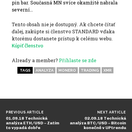
pin bar. Současná MN svíce okamžitě nabrala
severní…
Tento obsah nie je dostupný. Ak chcete čítať
ďalej, zakúpte si členstvo STANDARD vďaka
ktorému dostanete prístup k celému webu.
Kúpiť členstvo
Already a member?
Přihlaste se zde
TAGS
ANALYZA
MONERO
TRADING
XMR
PREVIOUS ARTICLE
NEXT ARTICLE
01.09.18 Technická
02.09.18 Technická
analýza ETH/USD – Zatím
analýza BTC/USD – Bitcoin
to vypadá dobře
konečně v UPtrendu