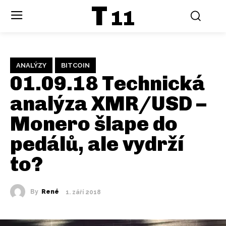
T
11
ANALÝZY
BITCOIN
01.09.18 Technická
analýza XMR/USD –
Monero šlape do
pedálů, ale vydrží
to?
By
René
1. září 2018