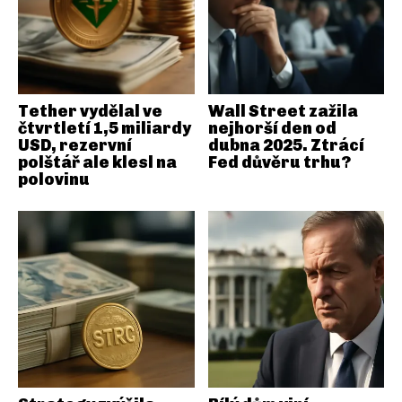
Tether vydělal ve
Wall Street zažila
čtvrtletí 1,5 miliardy
nejhorší den od
USD, rezervní
dubna 2025. Ztrácí
polštář ale klesl na
Fed důvěru trhu?
polovinu