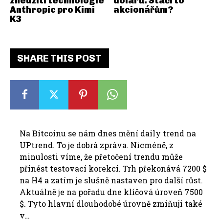
zneužití technologie
dolarů. Stačí to
Anthropic pro Kimi
akcionářům?
K3
SHARE THIS POST
Na Bitcoinu se nám dnes mění daily trend na
UPtrend. To je dobrá zpráva. Nicméně, z
minulosti víme, že přetočení trendu může
přinést testovací korekci. Trh překonává 7200 $
na H4 a zatím je slušně nastaven pro další růst.
Aktuálně je na pořadu dne klíčová úroveň 7500
$. Tyto hlavní dlouhodobé úrovně zmiňuji také
v…