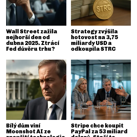
Wall Street zažila
Strategy zvýšila
nejhorší den od
hotovost na 3,75
dubna 2025. Ztrácí
miliardy USD a
Fed důvěru trhu?
odkoupila STRC
Bílý dům viní
Stripe chce koupit
Moonshot AI ze
PayPal za 53 miliard