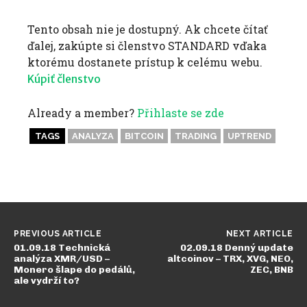
Tento obsah nie je dostupný. Ak chcete čítať
ďalej, zakúpte si členstvo STANDARD vďaka
ktorému dostanete prístup k celému webu.
Kúpiť členstvo
Already a member?
Přihlaste se zde
TAGS
ANALYZA
BITCOIN
TRADING
UPTREND
PREVIOUS ARTICLE
NEXT ARTICLE
01.09.18 Technická
02.09.18 Denný update
analýza XMR/USD –
altcoinov – TRX, XVG, NEO,
Monero šlape do pedálů,
ZEC, BNB
ale vydrží to?