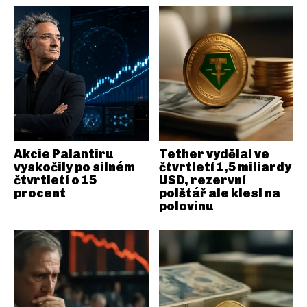
Akcie Palantiru
Tether vydělal ve
vyskočily po silném
čtvrtletí 1,5 miliardy
čtvrtletí o 15
USD, rezervní
procent
polštář ale klesl na
polovinu