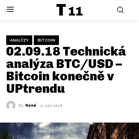
T
11
ANALÝZY
BITCOIN
02.09.18 Technická
analýza BTC/USD –
Bitcoin konečně v
UPtrendu
By
René
2. září 2018