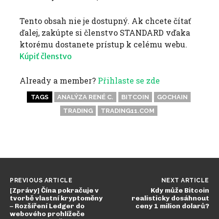
Tento obsah nie je dostupný. Ak chcete čítať
ďalej, zakúpte si členstvo STANDARD vďaka
ktorému dostanete prístup k celému webu.
Kúpiť členstvo
Already a member?
Přihlaste se zde
TAGS
ANALÝZA RENÉ C.
BITCOIN
GOCHAIN
TRADING
TRADING11.COM
PREVIOUS ARTICLE
NEXT ARTICLE
[Zprávy] Čína pokračuje v
Kdy může Bitcoin
tvorbě vlastní kryptoměny
realisticky dosáhnout
– Rozšíření Ledger do
ceny 1 milion dolarů?
webového prohlížeče