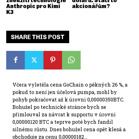
zneužití technologie
dolarů. Stačí to
Anthropic pro Kimi
akcionářům?
K3
SHARE THIS POST
Včera vyletěla cena GoChain o pěkných 26 %, a
pokud to není jen účelová pumpa, mohl by
pohyb pokračovat až k úrovni 0,00000350BTC.
Bohužel po technické stránce bych se
přimlouval za návrat k supportu v úrovni
0,00000120 BTC a teprve poté bych fandil
silnému růstu. Dnes bohužel cena opět klesá a
obchoduje za cenu 0,00000182…