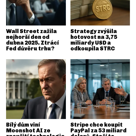
Wall Street zažila
Strategy zvýšila
nejhorší den od
hotovost na 3,75
dubna 2025. Ztrácí
miliardy USD a
Fed důvěru trhu?
odkoupila STRC
Bílý dům viní
Stripe chce koupit
Moonshot AI ze
PayPal za 53 miliard