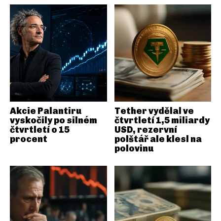
Akcie Palantiru
Tether vydělal ve
vyskočily po silném
čtvrtletí 1,5 miliardy
čtvrtletí o 15
USD, rezervní
procent
polštář ale klesl na
polovinu