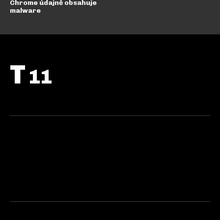
Chrome údajně obsahuje
malware
T
11