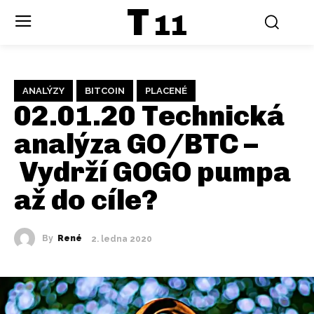
T
11
ANALÝZY
BITCOIN
PLACENÉ
02.01.20 Technická
analýza GO/BTC –
Vydrží GOGO pumpa
až do cíle?
By
René
2. ledna 2020