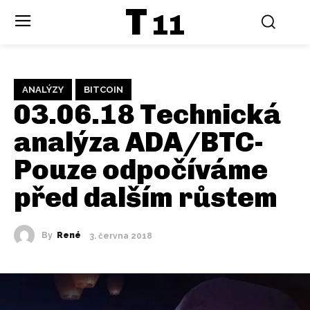
T
11
ANALÝZY
BITCOIN
03.06.18 Technická
analýza ADA/BTC-
Pouze odpočíváme
před dalším růstem
By
René
3. června 2018