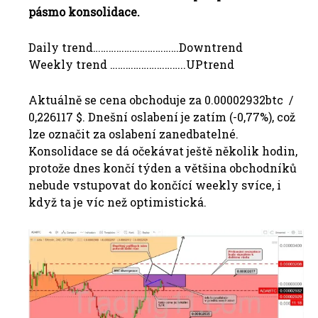
pásmo konsolidace.
Daily trend……………………………Downtrend
Weekly trend ………………………..UPtrend
Aktuálně se cena obchoduje za 0.00002932btc /
0,226117 $. Dnešní oslabení je zatím (-0,77%), což
lze označit za oslabení zanedbatelné.
Konsolidace se dá očekávat ještě několik hodin,
protože dnes končí týden a většina obchodníků
nebude vstupovat do končící weekly svíce, i
když ta je víc než optimistická.