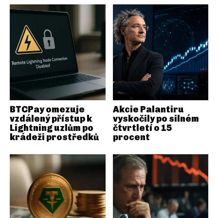
BTCPay omezuje
Akcie Palantiru
vzdálený přístup k
vyskočily po silném
Lightning uzlům po
čtvrtletí o 15
krádeži prostředků
procent