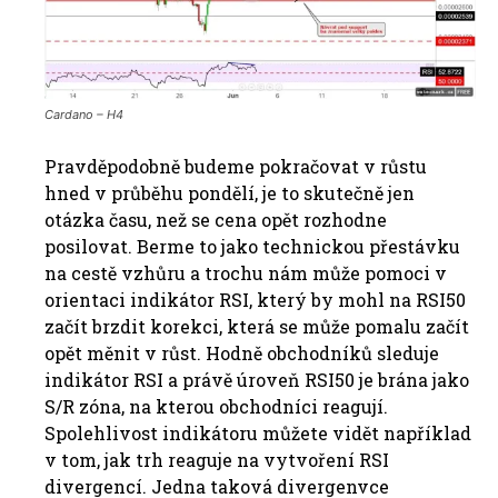
Cardano – H4
Pravděpodobně budeme pokračovat v růstu
hned v průběhu pondělí, je to skutečně jen
otázka času, než se cena opět rozhodne
posilovat. Berme to jako technickou přestávku
na cestě vzhůru a trochu nám může pomoci v
orientaci indikátor RSI, který by mohl na RSI50
začít brzdit korekci, která se může pomalu začít
opět měnit v růst. Hodně obchodníků sleduje
indikátor RSI a právě úroveň RSI50 je brána jako
S/R zóna, na kterou obchodníci reagují.
Spolehlivost indikátoru můžete vidět například
v tom, jak trh reaguje na vytvoření RSI
divergencí. Jedna taková divergenvce