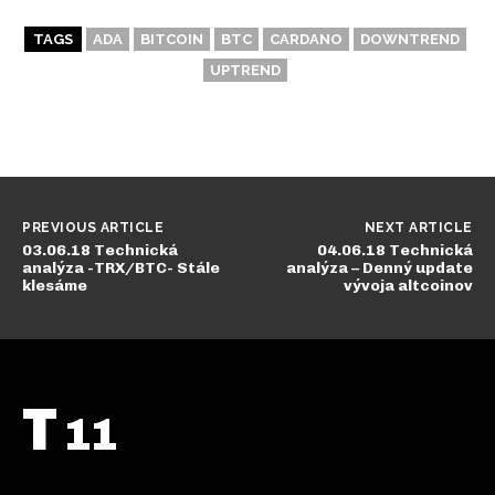
TAGS
ADA
BITCOIN
BTC
CARDANO
DOWNTREND
UPTREND
PREVIOUS ARTICLE
NEXT ARTICLE
03.06.18 Technická
04.06.18 Technická
analýza -TRX/BTC- Stále
analýza – Denný update
klesáme
vývoja altcoinov
T
11