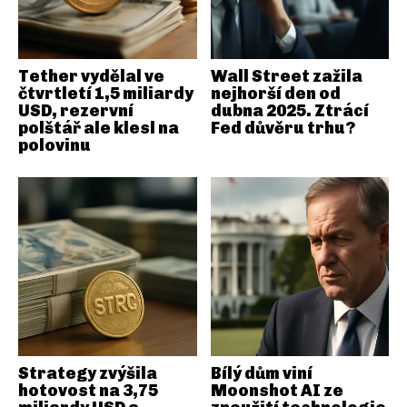
Tether vydělal ve
Wall Street zažila
čtvrtletí 1,5 miliardy
nejhorší den od
USD, rezervní
dubna 2025. Ztrácí
polštář ale klesl na
Fed důvěru trhu?
polovinu
Strategy zvýšila
Bílý dům viní
hotovost na 3,75
Moonshot AI ze