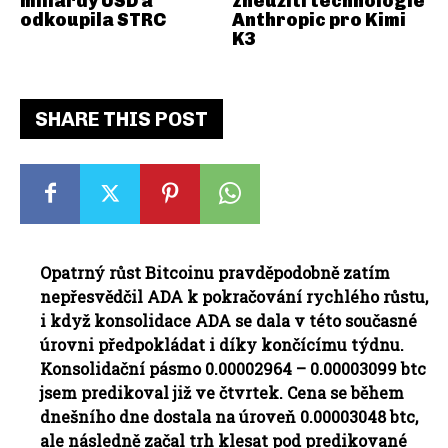
miliardy USD a
zneužití technologie
odkoupila STRC
Anthropic pro Kimi
K3
SHARE THIS POST
Opatrný růst Bitcoinu pravděpodobně zatím
nepřesvědčil ADA k pokračování rychlého růstu,
i když konsolidace ADA se dala v této současné
úrovni předpokládat i díky končícímu týdnu.
Konsolidační pásmo 0.00002964 – 0.00003099 btc
jsem predikoval již ve čtvrtek. Cena se během
dnešního dne dostala na úroveň 0.00003048 btc,
ale následně začal trh klesat pod predikované